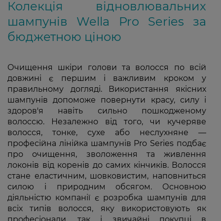
Колекція відновлювальних
шампунів Wella Pro Series за
бюджетною ціною
Очищення шкіри голови та волосся по всій
довжині є першим і важливим кроком у
правильному догляді. Використання якісних
шампунів допоможе повернути красу, силу і
здоров'я навіть сильно пошкодженому
волоссю. Незалежно від того, чи кучеряве
волосся, тонке, сухе або неслухняне —
професійна лінійка шампунів Pro Series подбає
про очищення, зволоження та живлення
локонів від коренів до самих кінчиків. Волосся
стане еластичним, шовковистим, наповниться
силою і природним обсягом. Основною
діяльністю компанії є розробка шампунів для
всіх типів волосся, яку використовують як
професіонали, так і звичайні покупці в