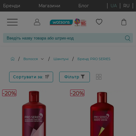
Бренди
Магазини
Блог
UA
RU
/
/
/
Волосся
Шампуні
Бренд: PRO SERIES
Сортувати за:
Фільтр
-20%
-20%