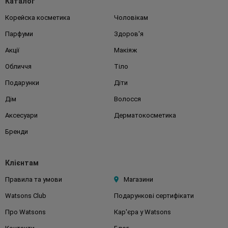
Каталог
Корейска косметика
Чоловікам
Парфуми
Здоров'я
Акції
Макіяж
Обличчя
Тіло
Подарунки
Діти
Дім
Волосся
Аксесуари
Дерматокосметика
Бренди
Клієнтам
Правила та умови
Магазини
Watsons Club
Подарункові сертифікати
Про Watsons
Кар'єра у Watsons