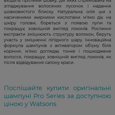
входять протеїни шовку, дія яких спрямована на
згладжування волосяних лусочок і надання
шовковистого блиску. Натуральна олія ши з
насиченими жирними кислотами м'яко діє на
шкіру голови, бореться з появою лупи та
покращує зовнішній вигляд локонів. Рослинні
екстракти зміцнюють структуру волокон, беруть
участь у зміцненні ліпідного шару. Інноваційна
формула шампунів з активатором об'єму біля
коріння, м'яко доглядає тонке і пошкоджене
волосся, покращує зовнішній вигляд локонів, як
після відвідування салону краси.
Поспішайте купити оригінальні
шампуні Pro Series за доступною
ціною у Watsons