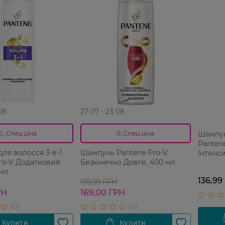
08
27 07 - 23 08
Шампун
0_Спец.ціна
0_Спец.ціна
Pantene
ля волосся 3-в-1
Шампунь Pantene Pro-V
Інтенс
ro-V Додатковий
Безкінечно Довге, 400 мл
мл
 мл
136,99
199,99 ГРН
РН
169,00 ГРН