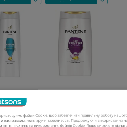
для волосся
Шампунь для волосся
o-V 3 в 1
Pantene Pro-V Поживний
й Коктейль 360 мл
коктейль, 400 мл
ристовуємо файли Cookie, щоб забезпечити правильну роботу нашого
159,99 ГРН
ати вам максимально зручні можливості. Продовжуючи використання 
ви погоджуєтесь на використання файлів Cookie. Якщо ви хочете дізнат