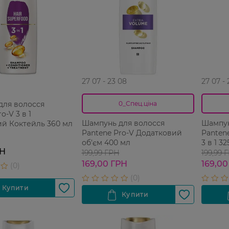
27 07 - 23 08
27 07 -
для волосся
0_Спец.ціна
o-V 3 в 1
Шампунь для волосся
Шампун
й Коктейль 360 мл
Pantene Pro-V Додатковий
Pantene
об'єм 400 мл
3 в 1 3
РН
199,99 ГРН
199,99 
169,00 ГРН
169,00