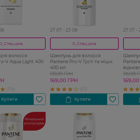
08
27 07 - 23 08
27 07 -
0_Спец.ціна
0_Спец.ціна
для волосся
Шампунь для волосся
Шампун
ro-V Aqua Light 400
Pantene Pro-V Густі та міцні
Panten
400 мл
віднов
199,99 ГРН
199,99 
РН
169,00 ГРН
169,00
Фінальний
розпродаж