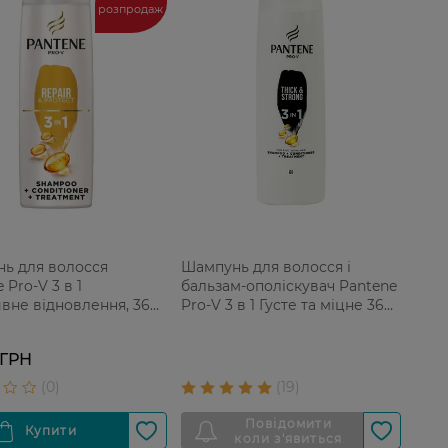
розпродаж
ь для волосся
Шампунь для волосся і
 Pro-V 3 в 1
бальзам-ополіскувач Pantene
ивне відновлення, 360
Pro-V 3 в 1 Густе та міцне 360
мл
 ГРН