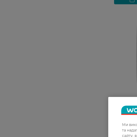
Шампунь 
Pantene Pr
Живильни
Ми вико
та над
сайту, 