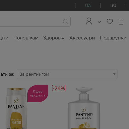
UA
RU
Діти
Чоловікам
Здоров'я
Аксесуари
Подарунки
ати за:
За рейтингом
-24%
Лідер
продажів