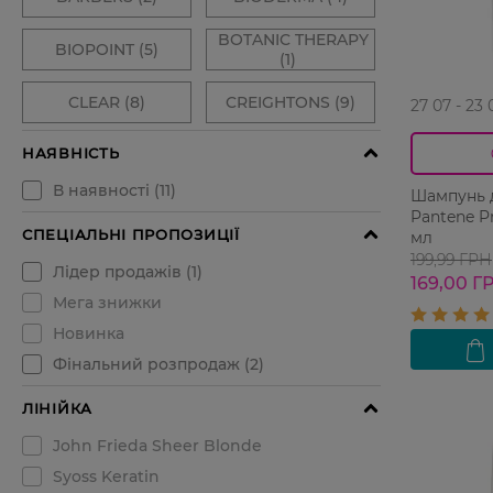
27 07 - 23 
Шампунь 
Pantene P
мл
199,99 ГРН
169,00 Г