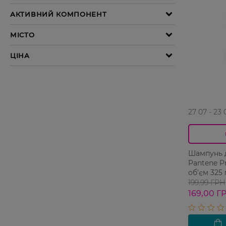
27 07 - 23 
Шампунь д
Pantene P
об'єм 325
199,99 ГРН
169,00 Г