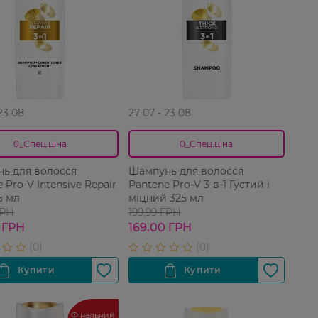
 23 08
27 07 - 23 08
0_Спец.ціна
0_Спец.ціна
ь для волосся
Шампунь для волосся
 Pro-V Intensive Repair
Pantene Pro-V 3-в-1 Густий і
25 мл
міцний 325 мл
ГРН
199,99 ГРН
 ГРН
169,00 ГРН
Фінальний