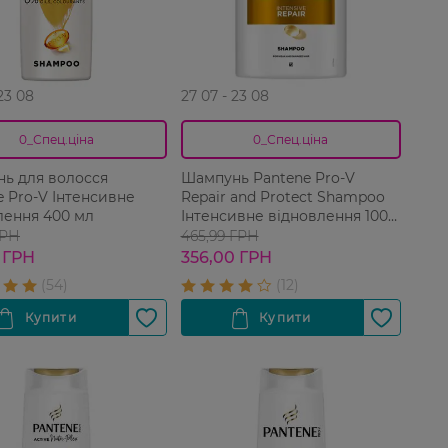
 23 08
27 07 - 23 08
0_Спец.ціна
0_Спец.ціна
ь для волосся
Шампунь Pantene Pro-V
e Pro-V Інтенсивне
Repair and Protect Shampoo
лення 400 мл
Інтенсивне відновлення 1000
мл
ГРН
465,99 ГРН
 ГРН
356,00 ГРН