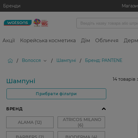
Бренди
Магаз
Акції
Корейська косметика
Дім
Обличчя
Дерм
Волосся
Шампуні
Бренд: PANTENE
/
/
/
14
товарів 
Шампуні
Прибрати фільтри