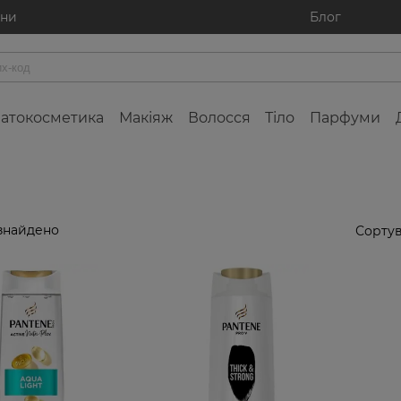
ини
Блог
атокосметика
Макіяж
Волосся
Тіло
Парфуми
знайдено
Сортув