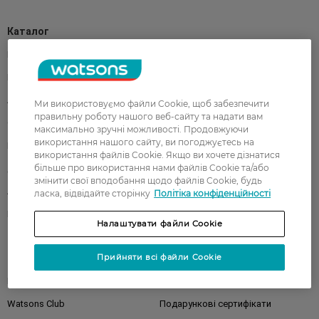
Каталог
Корейска косметика
Чоловікам
Парфуми
Здоров'я
Акції
Макіяж
Ми використовуємо файли Cookie, щоб забезпечити
правильну роботу нашого веб-сайту та надати вам
Обличчя
Тіло
максимально зручні можливості. Продовжуючи
використання нашого сайту, ви погоджуєтесь на
Подарунки
Діти
використання файлів Cookie. Якщо ви хочете дізнатися
більше про використання нами файлів Cookie та/або
Дім
Волосся
змінити свої вподобання щодо файлів Cookie, будь
Аксесуари
Дерматокосметика
ласка, відвідайте сторінку
Політіка конфіденційності
Бренди
Налаштувати файли Cookie
Клієнтам
Прийняти всі файли Cookie
Правила та умови
Магазини
Watsons Club
Подарункові сертифікати