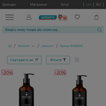
Бренди
Магазини
Блог
UA
RU
/
/
/
Волосся
Шампуні
Бренд: BARBERS
Сортувати за:
Фільтр
-20%
-20%