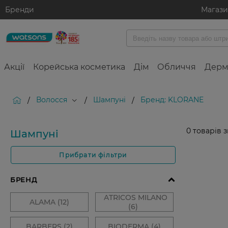
Бренди
Магаз
Акції
Корейська косметика
Дім
Обличчя
Дерм
Волосся
Шампуні
Бренд: KLORANE
/
/
/
0
товарів 
Шампуні
Прибрати фільтри