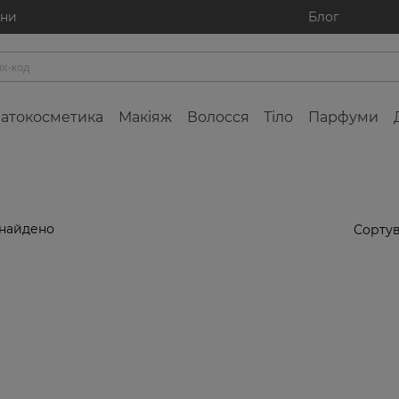
ини
Блог
атокосметика
Макіяж
Волосся
Тіло
Парфуми
знайдено
Сортув