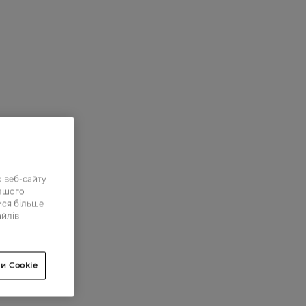
 веб-сайту
нашого
ися більше
айлів
и Cookie