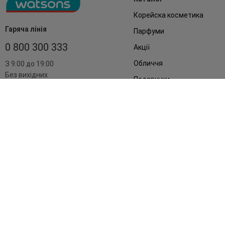
Корейска косметика
Гаряча лінія
Парфуми
0 800 300 333
Акції
Обличчя
З 9:00 до 19:00
Без вихідних
Подарунки
Дім
Аксесуари
Бренди