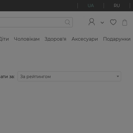
UA
RU
Діти
Чоловікам
Здоров'я
Аксесуари
Подарунки
ати за:
За рейтингом