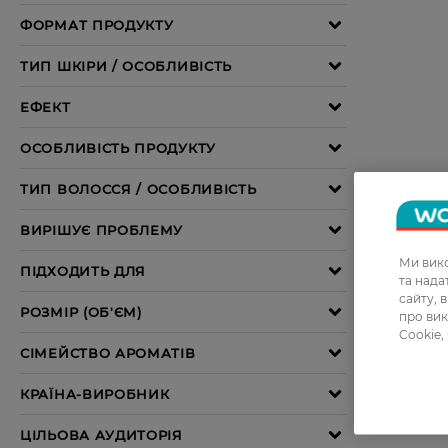
Ми вико
та над
сайту, 
про вик
Cookie,