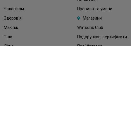
Чоловікам
Правила та умови
Здоров'я
Магазини
Макіяж
Watsons Club
Тіло
Подарункові сертифікати
Діти
Про Watsons
Волосся
Кар'єра у Watsons
Дерматокосметика
Контакти
Блог
Оплата та доставка
FAQ
Політика конфіденційності
Публічна оферта
ЗМІ про нас
Повернення замовлення