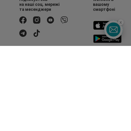
на наші соц. мережі
вашому
та месенджери
смартфоні
x