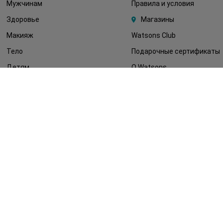
Мужчинам
Правила и условия
Здоровье
Магазины
Макияж
Watsons Club
Тело
Подарочные сертификаты
Детям
О Watsons
Волосы
Карьера в Watsons
Дерматокосметика
Контакты
Блог
Оплата и доставка
FAQ
Политика
конфиденциальности
Публичная оферта
СМИ о нас
Возврат заказа