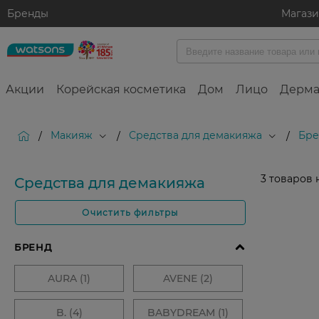
Бренды
Магаз
Акции
Корейская косметика
Дом
Лицо
Дерма
Макияж
Средства для демакияжа
Бре
/
/
/
3
товаров 
Средства для демакияжа
Очистить фильтры