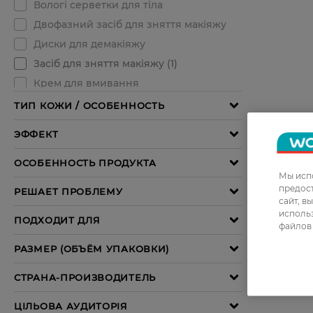
Мы испо
предос
сайт, в
использ
файлов 