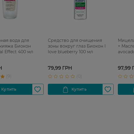
ная вода для
Средство для очищения
Мицелл
акияжа Биокон
зоны вокруг глаз Биокон I
+ Масло
al Effect 400 мл
love blueberry 100 мл
avocad
Н
79,99 ГРН
97,99 