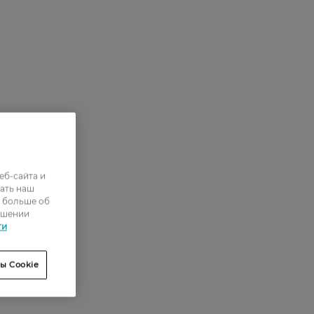
еб-сайта и
ать наш
ь больше об
ошении
ти
ы Cookie