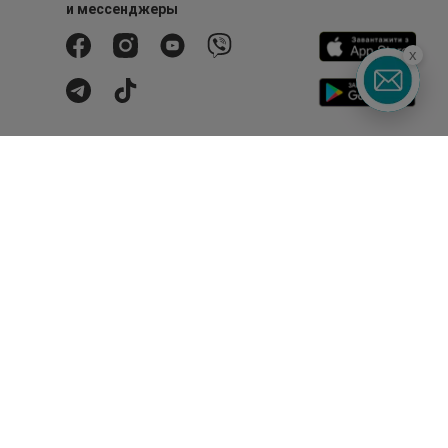
и мессенджеры
x