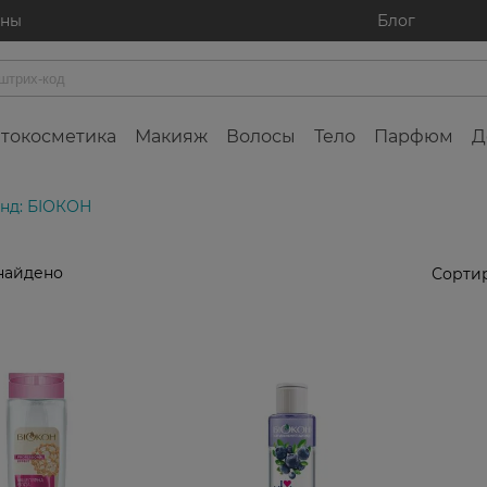
ины
Блог
токосметика
Макияж
Волосы
Тело
Парфюм
Д
нд: БІОКОН
найдено
Сортир