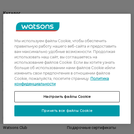
Каталог
Корейская косметика
Мужчинам
Парфюмерия
Здоровье
Мы используем файлы Cookie, чтобы обеспечить
Акции
Макияж
правильную работу нашего веб-сайта и предоставить
Лицо
вам максимально удобные возможности. Продолжая
Тело
использовать наш сайт, вы соглашаетесь на
Подарки
Детям
использование файлов Cookie. Если вы хотите узнать
больше об использовании нами файлов Cookie и/или
Дом
Волосы
изменить свои предпочтения в отношении файлов
Cookie, пожалуйста, посетите страницу
Политика
Аксессуары
Дерматокосметика
конфиденциальности
Бренды
Настроить файлы Cookie
Клиентам
Принять все файлы Cookie
Правила и условия
Магазины
Watsons Club
Подарочные сертификаты