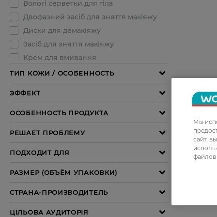
Мы испо
предос
сайт, в
использ
файлов 