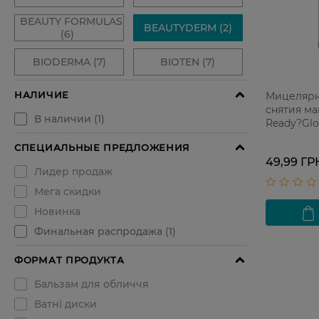
Мицелярн
снятия м
Ready?Glo
49,99 ГР