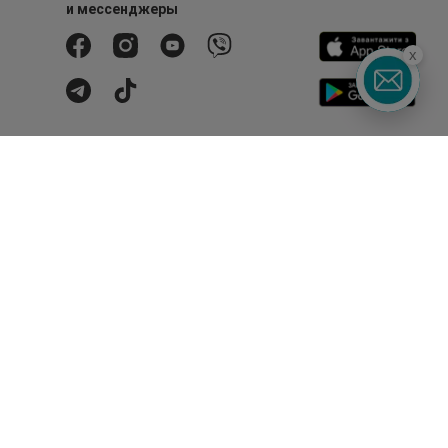
и мессенджеры
x