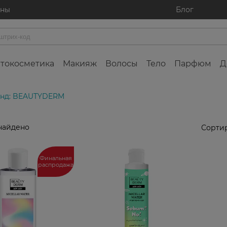
ины
Блог
токосметика
Макияж
Волосы
Тело
Парфюм
Д
нд: BEAUTYDERM
найдено
Сортир
Финальная
распродажа