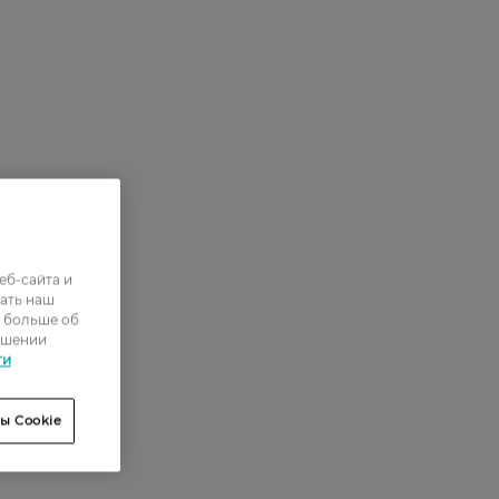
еб-сайта и
ать наш
ь больше об
ошении
ти
ы Cookie