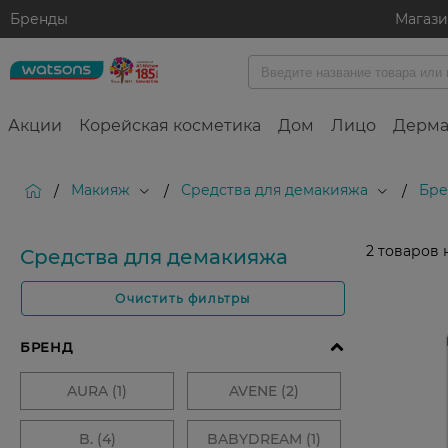
Бренды
Магаз
Акции
Корейская косметика
Дом
Лицо
Дерма
Макияж
Средства для демакияжа
Бре
/
/
/
2
товаров 
Средства для демакияжа
Очистить фильтры