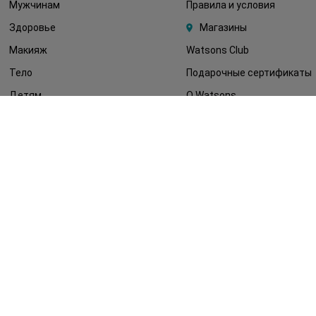
Мужчинам
Правила и условия
Здоровье
Магазины
Макияж
Watsons Club
Тело
Подарочные сертификаты
Детям
О Watsons
Волосы
Карьера в Watsons
Дерматокосметика
Контакты
Блог
Оплата и доставка
FAQ
Политика
конфиденциальности
Публичная оферта
СМИ о нас
Возврат заказа