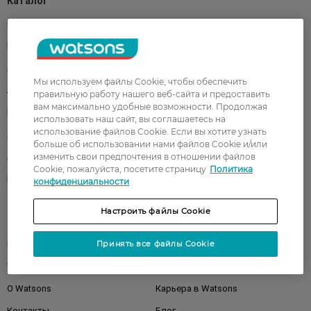
Каталог
Корейская косметика
Мужчинам
Парфюмерия
Здоровье
Акции
Макияж
Мы используем файлы Cookie, чтобы обеспечить
Лицо
Тело
правильную работу нашего веб-сайта и предоставить
вам максимально удобные возможности. Продолжая
Подарки
Детям
использовать наш сайт, вы соглашаетесь на
использование файлов Cookie. Если вы хотите узнать
Дом
Волосы
больше об использовании нами файлов Cookie и/или
изменить свои предпочтения в отношении файлов
Аксессуары
Дерматокосметика
Cookie, пожалуйста, посетите страницу
Политика
Бренды
конфиденциальности
Настроить файлы Cookie
Клиентам
Принять все файлы Cookie
Правила и условия
Магазины
Watsons Club
Подарочные сертификаты
О Watsons
Карьера в Watsons
Контакты
Блог