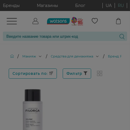
Бренды
Магазины
Блог
UA
RU
/
/
/
Макияж
Средства для демакияжа
Бренд: FILO
Сортировать по:
Фильтр