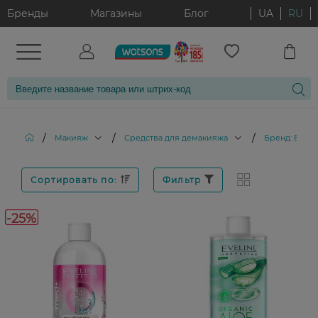
Бренды
Магазины
Блог
UA
RU
/
/
/
Макияж
Средства для демакияжа
Бренд: EVEL
Сортировать по:
Фильтр
-25%