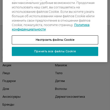
вам максимально удобные возможности. Продолжая
использовать наш сайт, вы соглашаетесь на
использование файлов Cookie. Если вы хотите узнать
больше об использовании нами файлов Cookie и/или
UA
RU
изменить свои предпочтения в отношении файлов
Cookie, пожалуйста, посетите страницу
Политика
конфиденциальности
Настроить файлы Cookie
Каталог
Корейская косметика
Мужчинам
Принять все файлы Cookie
Парфюмерия
Здоровье
Акции
Макияж
Лицо
Тело
Подарки
Детям
Дом
Волосы
Аксессуары
Дерматокосметика
Бренды