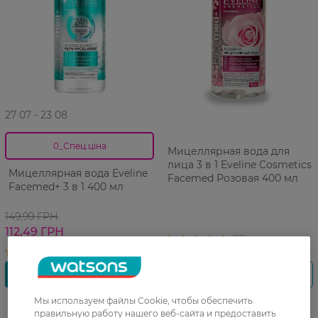
27 07 - 23 08
0_Спец.ціна
Мицеллярная вода для
лица 3 в 1 Eveline Cosmetics
Мицеллярная вода Eveline
Facemed Розовая 400 мл
Facemed+ 3 в 1 400 мл
149,99 ГРН
112,49 ГРН
Мы используем файлы Cookie, чтобы обеспечить
правильную работу нашего веб-сайта и предоставить