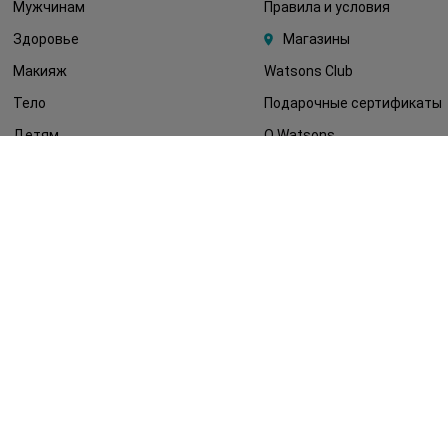
Мужчинам
Правила и условия
Здоровье
Магазины
Макияж
Watsons Club
Тело
Подарочные сертификаты
Детям
О Watsons
Волосы
Карьера в Watsons
Дерматокосметика
Контакты
Блог
Оплата и доставка
FAQ
Политика
конфиденциальности
Публичная оферта
СМИ о нас
Возврат заказа