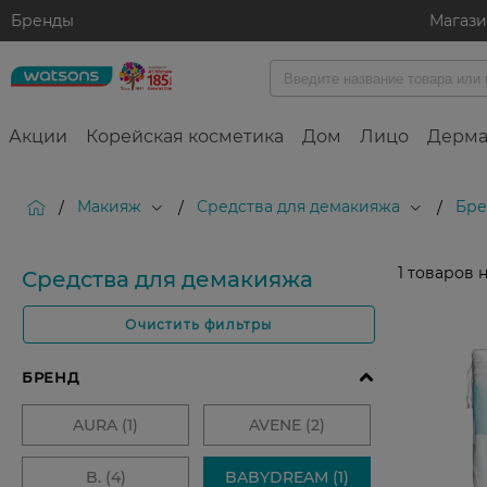
Бренды
Магаз
Акции
Корейская косметика
Дом
Лицо
Дерма
Макияж
Средства для демакияжа
Бре
/
/
/
1
товаров 
Средства для демакияжа
Очистить фильтры