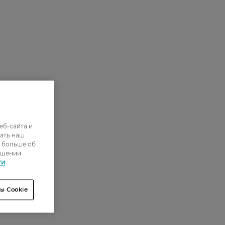
еб-сайта и
ать наш
ь больше об
ошении
ти
ы Cookie