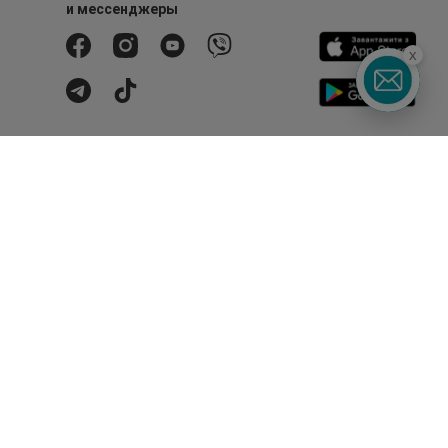
и мессенджеры
x