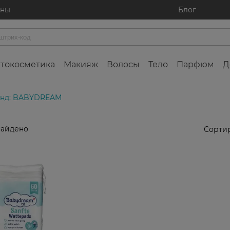
ины
Блог
токосметика
Макияж
Волосы
Тело
Парфюм
Д
нд: BABYDREAM
найдено
Сортир