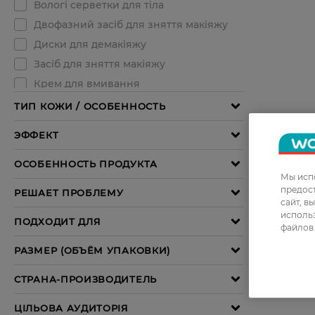
Мы испо
предос
сайт, в
использ
файлов 