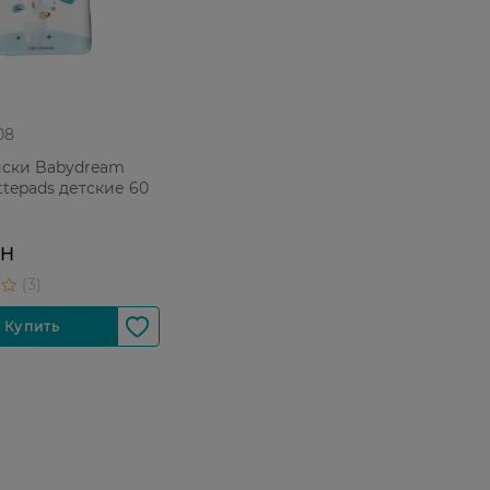
08
иски Babydream
ttepads детские 60
РН