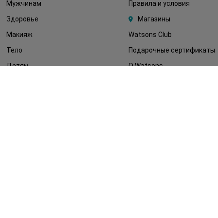
Мужчинам
Правила и условия
Здоровье
Магазины
Макияж
Watsons Club
Тело
Подарочные сертификаты
Детям
О Watsons
Волосы
Карьера в Watsons
Дерматокосметика
Контакты
Блог
Оплата и доставка
FAQ
Политика
конфиденциальности
Публичная оферта
СМИ о нас
Возврат заказа