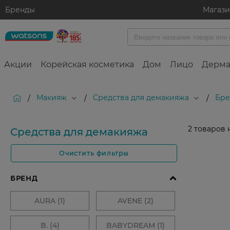
Бренды
Магаз
Акции
Корейская косметика
Дом
Лицо
Дерма
Макияж
Средства для демакияжа
Бре
/
/
/
2
товаров 
Средства для демакияжа
Очистить фильтры