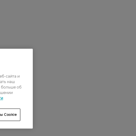
еб-сайта и
ать наш
ь больше об
ошении
ти
ы Cookie