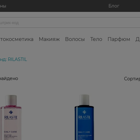
ины
Блог
токосметика
Макияж
Волосы
Тело
Парфюм
Д
нд: RILASTIL
найдено
Сортир