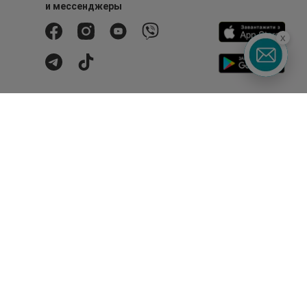
и мессенджеры
x