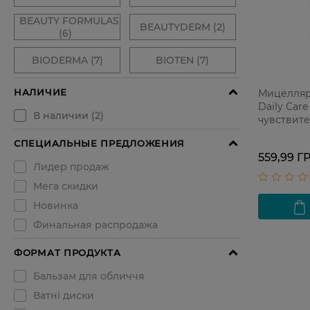
Мицеллярн
Daily Care
чувствит
глаз 250 
559,99 Г