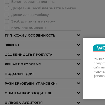
Мы испо
предос
сайт, в
использ
файлов 