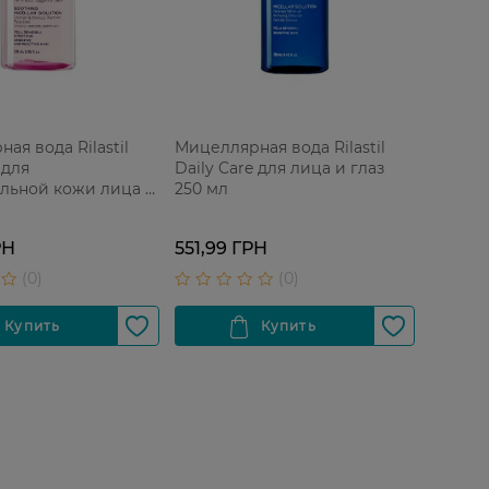
ая вода Rilastil
Мицеллярная вода Rilastil
 для
Daily Care для лица и глаз
ельной кожи лица и
250 мл
мл
РН
551,99 ГРН