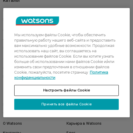
Каталог
Корейская косметика
Мужчинам
Парфюмерия
Здоровье
Акции
Макияж
Мы используем файлы Cookie, чтобы обеспечить
Лицо
Тело
правильную работу нашего веб-сайта и предоставить
вам максимально удобные возможности. Продолжая
Подарки
Детям
использовать наш сайт, вы соглашаетесь на
использование файлов Cookie. Если вы хотите узнать
Дом
Волосы
больше об использовании нами файлов Cookie и/или
изменить свои предпочтения в отношении файлов
Аксессуары
Дерматокосметика
Cookie, пожалуйста, посетите страницу
Политика
Бренды
конфиденциальности
Настроить файлы Cookie
Клиентам
Принять все файлы Cookie
Правила и условия
Магазины
Watsons Club
Подарочные сертификаты
О Watsons
Карьера в Watsons
Контакты
Блог