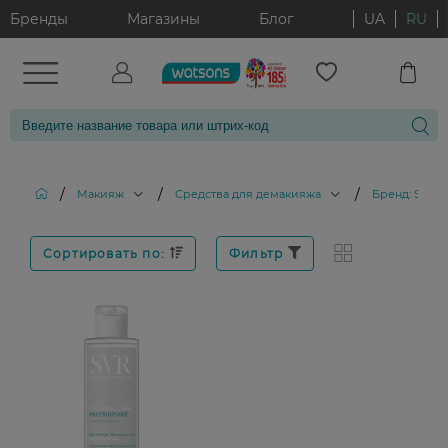
Бренды
Магазины
Блог
UA
RU
/
/
/
Макияж
Средства для демакияжа
Бренд: SVR
Сортировать по:
Фильтр