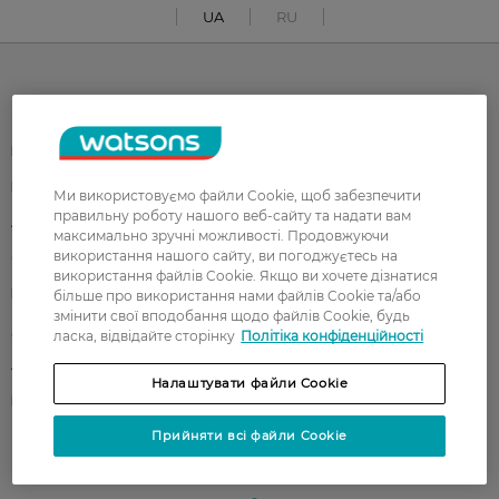
UA
RU
Каталог
Корейска косметика
Чоловікам
Парфуми
Здоров'я
Ми використовуємо файли Cookie, щоб забезпечити
правильну роботу нашого веб-сайту та надати вам
Акції
Макіяж
максимально зручні можливості. Продовжуючи
використання нашого сайту, ви погоджуєтесь на
Обличчя
Тіло
використання файлів Cookie. Якщо ви хочете дізнатися
Подарунки
Діти
більше про використання нами файлів Cookie та/або
змінити свої вподобання щодо файлів Cookie, будь
Дім
Волосся
ласка, відвідайте сторінку
Політіка конфіденційності
Аксесуари
Дерматокосметика
Налаштувати файли Cookie
Бренди
Прийняти всі файли Cookie
Клієнтам