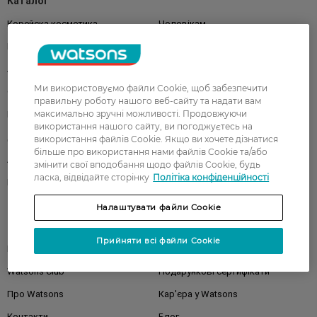
Каталог
Корейска косметика
Чоловікам
Парфуми
Здоров'я
Акції
Макіяж
Ми використовуємо файли Cookie, щоб забезпечити
Обличчя
Тіло
правильну роботу нашого веб-сайту та надати вам
максимально зручні можливості. Продовжуючи
Подарунки
Діти
використання нашого сайту, ви погоджуєтесь на
Дім
Волосся
використання файлів Cookie. Якщо ви хочете дізнатися
більше про використання нами файлів Cookie та/або
Аксесуари
Дерматокосметика
змінити свої вподобання щодо файлів Cookie, будь
ласка, відвідайте сторінку
Політіка конфіденційності
Бренди
Налаштувати файли Cookie
Клієнтам
Прийняти всі файли Cookie
Правила та умови
Магазини
Watsons Club
Подарункові сертифікати
Про Watsons
Кар'єра у Watsons
Контакти
Блог