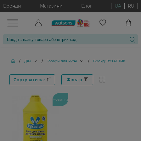
Бренди
Магазини
Блог
UA
RU
/
/
/
Дім
Товари для кухні
Бренд: ВУХАСТИК
Сортувати за:
Фільтр
Новинка