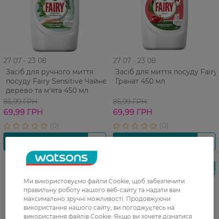
27 07 - 23 08
27 07 - 23 08
Засіб для ручного миття
Засіб для миття посуду Fairy
посуду Fairy Sensitive Чайне
Гранат 450 мл
дерево та м'ята 450 мл
85,99 ГРН
85,99 ГРН
69,99 ГРН
69,99 ГРН
Новинка
Новинка
Ми використовуємо файли Cookie, щоб забезпечити
правильну роботу нашого веб-сайту та надати вам
максимально зручні можливості. Продовжуючи
використання нашого сайту, ви погоджуєтесь на
використання файлів Cookie. Якщо ви хочете дізнатися