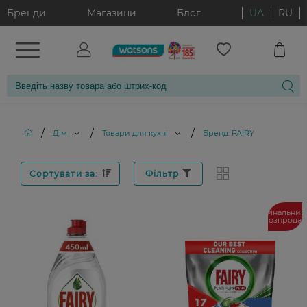
Бренди
Магазини
Блог
UA
RU
/
/
/
Дім
Товари для кухні
Бренд: FAIRY
Сортувати за:
Фільтр
Фінальний
розпрода