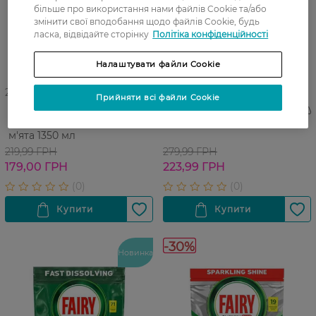
більше про використання нами файлів Cookie та/або
змінити свої вподобання щодо файлів Cookie, будь
ласка, відвідайте сторінку
Політіка конфіденційності
Налаштувати файли Cookie
27 07 - 23 08
27 07 - 23 08
Прийняти всі файли Cookie
Засіб для миття посуду Fairy
Засіб для миття посуду Fairy
Sensitive Чайне дерево та
Лимон 900 мл х 2 шт
м'ята 1350 мл
219,99 ГРН
279,99 ГРН
179,00 ГРН
223,99 ГРН
-30%
Новинка