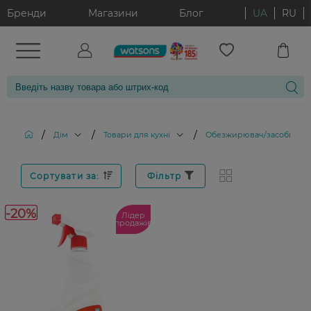
Бренди
Магазини
Блог
UA
RU
/
/
/
Дім
Товари для кухні
Обезжирювач/засоби від
Сортувати за:
Фільтр
-20%
Лідер
продажів