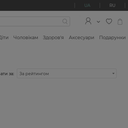
UA
RU
Діти
Чоловікам
Здоров'я
Аксесуари
Подарунки
ати за:
За рейтингом