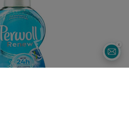
x
Підписуйтесь
Watsons в