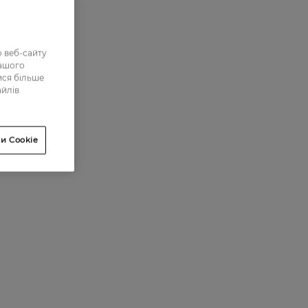
 веб-сайту
нашого
ися більше
айлів
и Cookie