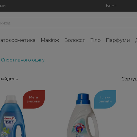
ини
Блог
атокосметика
Макіяж
Волосся
Тіло
Парфуми
: Спортивного одягу
знайдено
Сортув
Мега
Тільки
знижки
онлайн