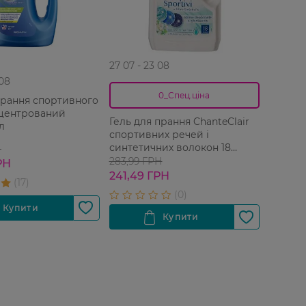
27 07 - 23 08
 08
0_Спец.ціна
прання спортивного
нцентрований
Гель для прання ChanteClair
л
спортивних речей і
синтетичних волокон 18
Н
прань 900 мл
283,99 ГРН
РН
241,49 ГРН