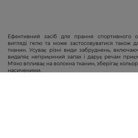
Ефективний засіб для прання спортивного о
вигляді гелю та може застосовуватися також д
тканин. Усуває різні види забруднень, включаю
видаляє неприємний запах і дарує речам приєм
М'яко впливає на волокна тканин, зберігає кольо
насиченими.
Каталог