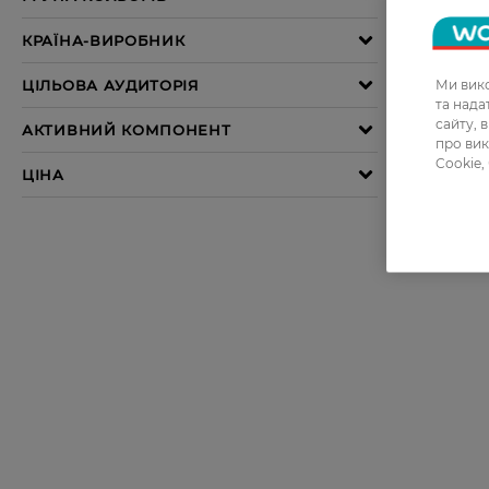
Ми вико
та над
сайту, 
про вик
Cookie,