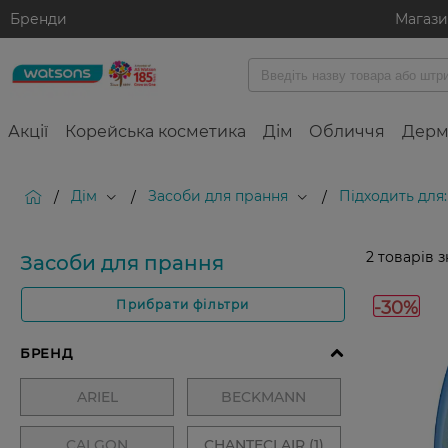
Бренди
Магаз
Акції
Корейська косметика
Дім
Обличчя
Дерм
Дім
Засоби для прання
Підходить для
/
/
/
2
товарів 
Засоби для прання
-30%
Прибрати фільтри