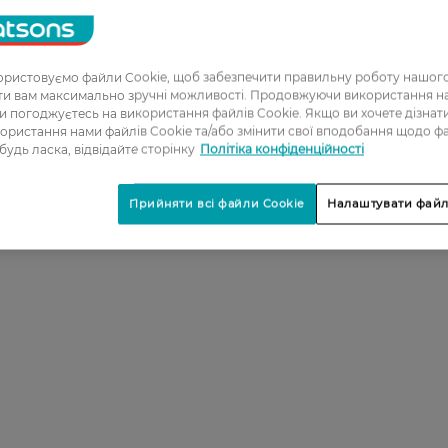
ристовуємо файли Cookie, щоб забезпечити правильну роботу нашого
ати вам максимально зручні можливості. Продовжуючи використання 
ви погоджуєтесь на використання файлів Cookie. Якщо ви хочете дізнат
ористання нами файлів Cookie та/або змінити свої вподобання щодо ф
 будь ласка, відвідайте сторінку
Політіка конфіденційності
Прийняти всі файли Cookie
Налаштувати файл