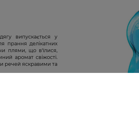
дягу випускається у
ля прання делікатних
чи плями, що в'їлися,
ний аромат свіжості.
ри речей яскравими та
Клієнтам