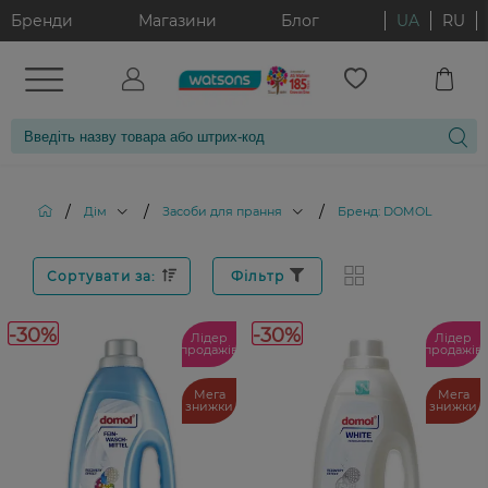
Бренди
Магазини
Блог
UA
RU
/
/
/
Дім
Засоби для прання
Бренд: DOMOL
Сортувати за:
Фільтр
-30%
-30%
Лідер
Лідер
продажів
продажів
Мега
Мега
знижки
знижки