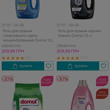
27 07 - 09 08
27 07 - 09 08
Гель для прання
Гель для прання чорних
спортивного одягу
тканин Domol 1,5 л
концентрований Domol 1,5
л
299,99 ГРН
299,99 ГРН
209,99 ГРН
209,99 ГРН
-20%
-30%
Лідер
Лідер
продажів
продажів
Мега
знижки