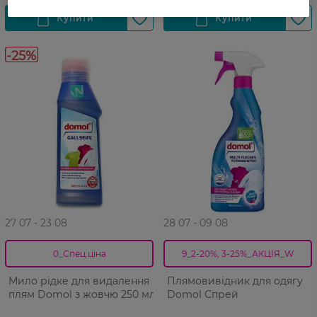
-25%
27 07 - 23 08
28 07 - 09 08
0_Спец.ціна
9_2-20%, 3-25%_АКЦІЯ_W
Мило рідке для видалення
Плямовивідник для одягу
плям Domol з жовчю 250 мл
Domol Спрей