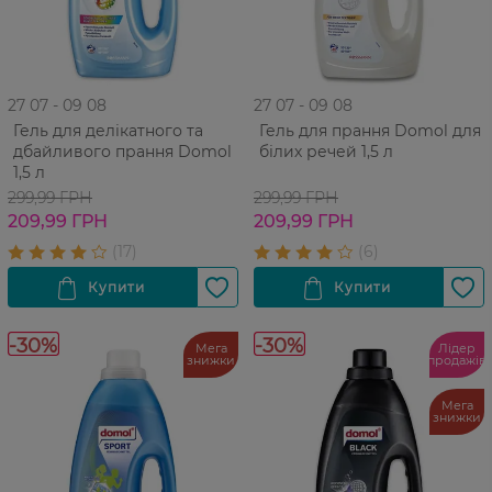
27 07 - 09 08
27 07 - 09 08
Гель для делікатного та
Гель для прання Domol для
дбайливого прання Domol
білих речей 1,5 л
1,5 л
299,99 ГРН
299,99 ГРН
209,99 ГРН
209,99 ГРН
-30%
-30%
Мега
Лідер
знижки
продажів
Мега
знижки