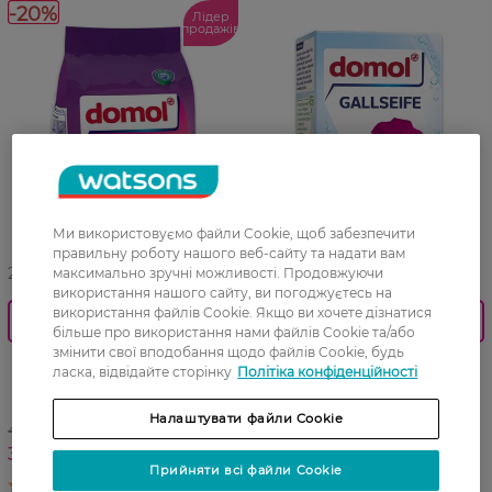
-20%
Лідер
продажів
Ми використовуємо файли Cookie, щоб забезпечити
правильну роботу нашого веб-сайту та надати вам
27 07 - 23 08
27 07 - 23 08
максимально зручні можливості. Продовжуючи
використання нашого сайту, ви погоджуєтесь на
використання файлів Cookie. Якщо ви хочете дізнатися
0_Спец.ціна
0_Спец.ціна
більше про використання нами файлів Cookie та/або
змінити свої вподобання щодо файлів Cookie, будь
Безфосфатний пральний
Мило тверде для
ласка, відвідайте сторінку
Політіка конфіденційності
порошок Domol для
видалення плям Domol з
кольорової білизни 1,3 кг
жовчю 100 г
Налаштувати файли Cookie
449,99 ГРН
119,99 ГРН
359,99 ГРН
101,99 ГРН
Прийняти всі файли Cookie