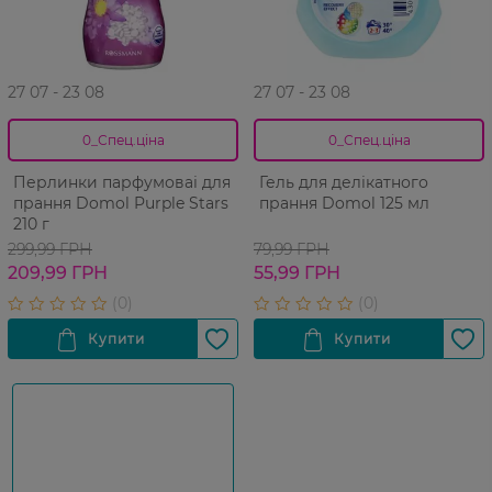
27 07 - 23 08
27 07 - 23 08
0_Спец.ціна
0_Спец.ціна
Перлинки парфумоваі для
Гель для делікатного
прання Domol Purple Stars
прання Domol 125 мл
210 г
299,99 ГРН
79,99 ГРН
209,99 ГРН
55,99 ГРН