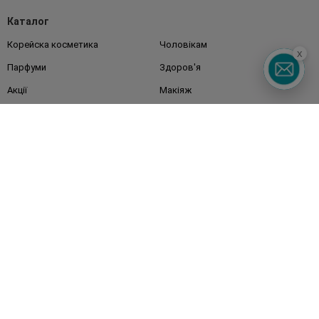
Каталог
Корейска косметика
Чоловікам
x
Парфуми
Здоров'я
Акції
Макіяж
Обличчя
Тіло
Подарунки
Діти
Дім
Волосся
Аксесуари
Дерматокосметика
Бренди
Клієнтам
Правила та умови
Магазини
Watsons Club
Подарункові сертифікати
Про Watsons
Кар'єра у Watsons