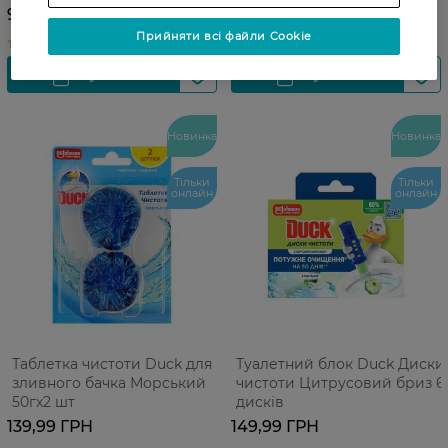
мл
95,99 ГРН
147,99 ГРН
Прийняти всі файли Cookie
Новинка
Новинка
Тільки
Тільки
онлайн
онлайн
Таблетка чистоти Duck для
Туалетний блок Duck Диски
зливного бачка Морський
чистоти Цитрусовий бриз 6
50гх2 шт
дисків
139,99 ГРН
149,99 ГРН