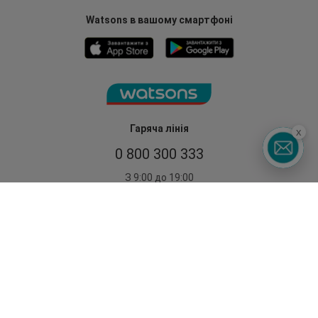
Watsons в вашому смартфоні
Гаряча лінія
x
0 800 300 333
З 9:00 до 19:00
Без вихідних
©2014 - 2026. Умови використання сайту