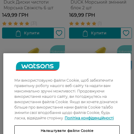
Duck Диски чистоти
DUCK Морський змінний
Морська Свіжість 6 шт
блок 2 шт
149,99 ГРН
169,99 ГРН
Новинка
Новинка
Тільки
Тільки
онлайн
онлайн
Ми використовуємо файли Cookie, щоб забезпечити
правильну роботу нашого веб-сайту та надати вам
максимально зручні можливості. Продовжуючи
використання нашого сайту, ви погоджуєтесь на
використання файлів Cookie. Якщо ви хочете дізнатися
більше про використання нами файлів Cookie та/або
змінити свої вподобання щодо файлів Cookie, будь
ласка, відвідайте сторінку
Політіка конфіденційності
Очисний засіб для унітаза
Чистячий гель для унітазу
Duck Гель Глибокого
Duck Суперсила Антиналіт
очищення Цитрусовий 500
5в1 900 мл
Налаштувати файли Cookie