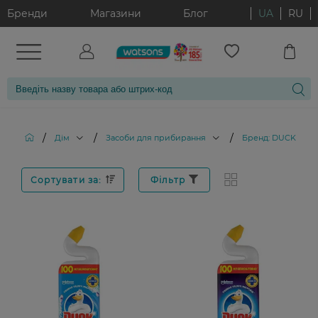
Бренди
Магазини
Блог
UA
RU
/
/
/
Дім
Засоби для прибирання
Бренд: DUCK
Сортувати за:
Фільтр