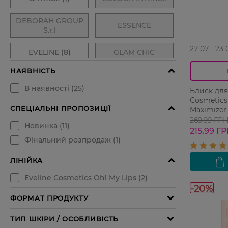
27 07 - 23 
Блиск для 
Cosmetics 
Maximizer 
збільшенн
269,99 ГР
215,99 Г
-20%