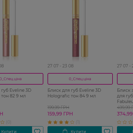
08
27 07 - 23 08
27 07 -
0_Спец.ціна
0_Спец.ціна
 губ Eveline 3D
Блиск для губ Eveline 3D
Блиск 
 тон 82 9 мл
Holografic тон 84 9 мл
для губ
Fabuleu
мл
199,99 ГРН
499,99
РН
159,99 ГРН
374,99