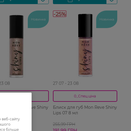
-25%
Новинка
Новинка
 23 08
27 07 - 23 08
0_Спец.ціна
0_Спец.ціна
для губ Mon Reve Shiny
Блиск для губ Mon Reve Shiny
 8 мл
Lips 07 8 мл
 веб-сайту
ГРН
255,99 ГРН
нашого
ися більше
 ГРН
191,99 ГРН