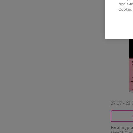
про вик
Cookie,
-25%
27 07 - 23 
Блиск для