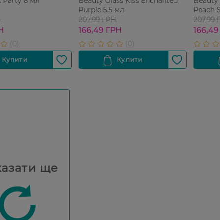
k Party 8 мл
Beauty Glass Kiss Enchanted
Beauty 
Purple 5.5 мл
Peach 
Н
207,99 ГРН
207,99 
Н
166,49 ГРН
166,49
азати ще