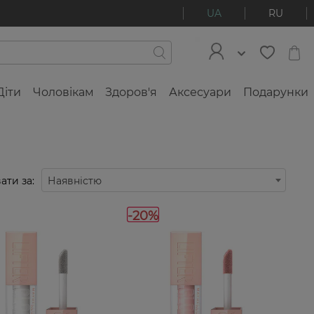
UA
RU
Діти
Чоловікам
Здоров'я
Аксесуари
Подарунки
ати за:
Наявністю
-20%