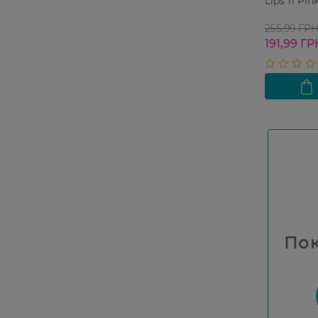
Lips 11 Pin
255,99 ГР
191,99 ГР
Пок