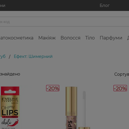
ини
Блог
атокосметика
Макіяж
Волосся
Тіло
Парфуми
губ
Ефект: Шимерний
/
 знайдено
Сортув
-20%
-20%