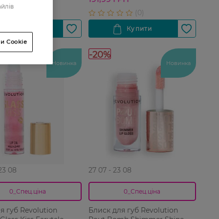
айлів
и Cookie
-20%
Новинка
Новинка
 23 08
27 07 - 23 08
0_Спец.ціна
0_Спец.ціна
я губ Revolution
Блиск для губ Revolution