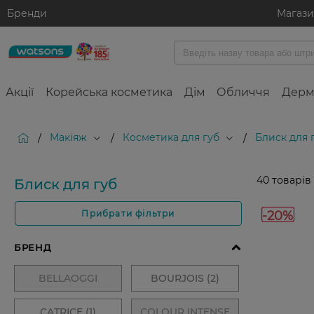
Бренди
Магаз
Акції
Корейська косметика
Дім
Обличчя
Дерм
Макіяж
Косметика для губ
Блиск для 
/
/
/
40
товарів
Блиск для губ
-20%
Прибрати фільтри