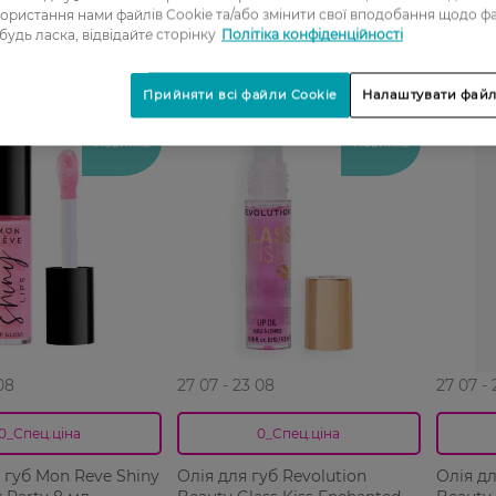
ористання нами файлів Cookie та/або змінити свої вподобання щодо ф
 будь ласка, відвідайте сторінку
Політіка конфіденційності
Прийняти всі файли Cookie
Налаштувати файл
-20%
-20%
Новинка
Новинка
08
27 07 - 23 08
27 07 -
0_Спец.ціна
0_Спец.ціна
 губ Mon Reve Shiny
Олія для губ Revolution
Олія дл