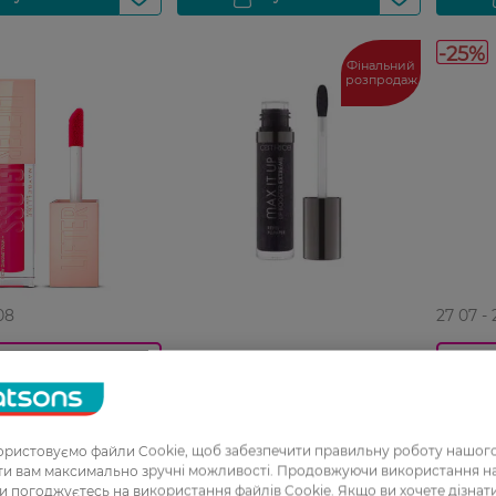
-25%
Фінальний
розпродаж
08
27 07 -
Блиск для губ Catrice Max It
0_Спец.ціна
Up Lip Booster Extreme 060 4
 губ Maybelline NY
Блиск 
мл
ss тон 024 5.4 мл
Lips 04
ристовуємо файли Cookie, щоб забезпечити правильну роботу нашого
199,99 ГРН
Н
255,99 
ати вам максимально зручні можливості. Продовжуючи використання 
ви погоджуєтесь на використання файлів Cookie. Якщо ви хочете дізнат
РН
191,99