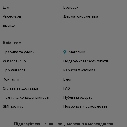
Дім
Волосся
Аксесуари
Дерматокосметика
Бренди
Клієнтам
Правила та умови
Магазини
Watsons Club
Подарункові сертифікати
Про Watsons
Кар'єра у Watsons
Контакти
Блог
Оплата та доставка
FAQ
Політика конфіденційності
Публічна оферта
ЗМІ про нас
Повернення замовлення
Підписуйтесь
на наші соц. мережі
та месенджери