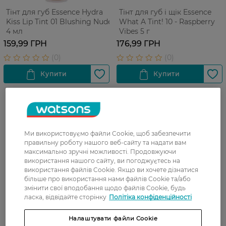
Тінт для губ Essence Hydra
Тінт для губ і щік Essence
Kiss Lip Tint 01 Blushing Nude
What A Tint! 10 - Raspberry
4 мл
Vibes 5 г
159,99 ГРН
176,99 ГРН
Ми використовуємо файли Cookie, щоб забезпечити
правильну роботу нашого веб-сайту та надати вам
максимально зручні можливості. Продовжуючи
використання нашого сайту, ви погоджуєтесь на
використання файлів Cookie. Якщо ви хочете дізнатися
більше про використання нами файлів Cookie та/або
змінити свої вподобання щодо файлів Cookie, будь
ласка, відвідайте сторінку
Політіка конфіденційності
Налаштувати файли Cookie
Тінт для губ Essence Hydra