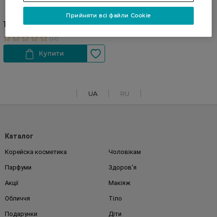
Kiss Lip Tint 02 Vintage Rose
4 мл
Прийняти всі файли Cookie
159,99 ГРН
UA
RU
Каталог
Корейска косметика
Чоловікам
Парфуми
Здоров'я
Акції
Макіяж
Обличчя
Тіло
Подарунки
Діти