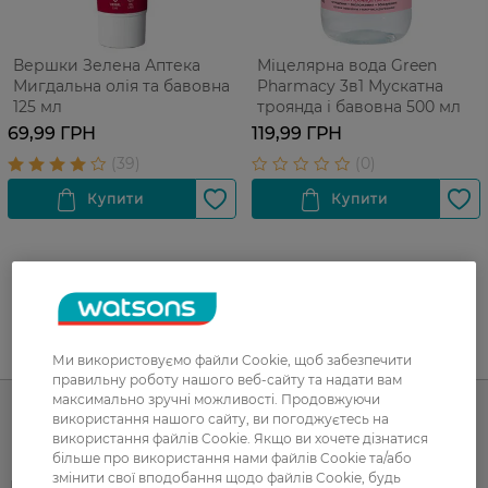
Вершки Зелена Аптека
Міцелярна вода Green
Мигдальна олія та бавовна
Pharmacy 3в1 Мускатна
125 мл
троянда і бавовна 500 мл
69,99 ГРН
119,99 ГРН
UA
RU
Ми використовуємо файли Cookie, щоб забезпечити
правильну роботу нашого веб-сайту та надати вам
максимально зручні можливості. Продовжуючи
використання нашого сайту, ви погоджуєтесь на
використання файлів Cookie. Якщо ви хочете дізнатися
Каталог
більше про використання нами файлів Cookie та/або
змінити свої вподобання щодо файлів Cookie, будь
Корейска косметика
Чоловікам