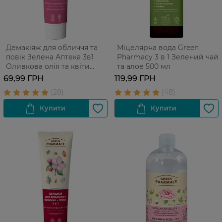
Демакіяж для обличчя та
Міцелярна вода Green
повік Зелена Аптека 3в1
Pharmacy 3 в 1 Зелений чай
Оливкова олія та квіти
та алое 500 мл
лотоса 125 мл
69,99 ГРН
119,99 ГРН