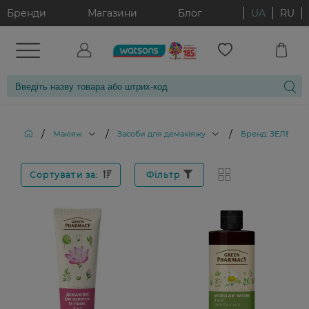
Бренди
Магазини
Блог
UA
RU
/
/
/
Макіяж
Засоби для демакіяжу
Бренд: ЗЕЛЕНА 
Сортувати за:
Фільтр