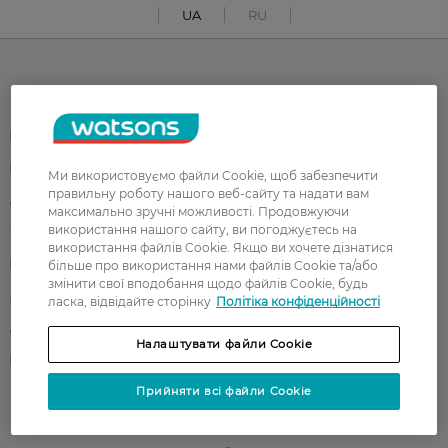
UA
RU
Каталог
Корейска косметика
Чоловікам
Парфуми
Здоров'я
Ми використовуємо файли Cookie, щоб забезпечити
правильну роботу нашого веб-сайту та надати вам
Акції
Макіяж
максимально зручні можливості. Продовжуючи
використання нашого сайту, ви погоджуєтесь на
Обличчя
Тіло
використання файлів Cookie. Якщо ви хочете дізнатися
Подарунки
Діти
більше про використання нами файлів Cookie та/або
змінити свої вподобання щодо файлів Cookie, будь
Дім
Волосся
ласка, відвідайте сторінку
Політіка конфіденційності
Аксесуари
Дерматокосметика
Налаштувати файли Cookie
Бренди
Прийняти всі файли Cookie
Клієнтам