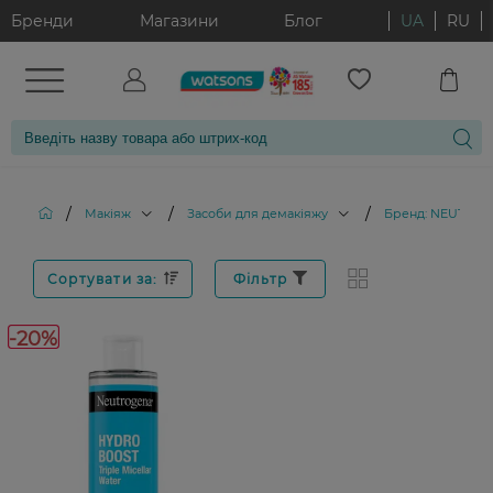
Бренди
Магазини
Блог
UA
RU
/
/
/
Макіяж
Засоби для демакіяжу
Бренд: NEUTRO
Сортувати за:
Фільтр
-20%