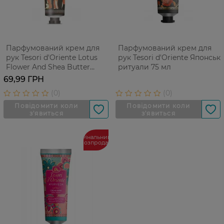
Парфумований крем для
Парфумований крем для
рук Tesori d'Oriente Lotus
рук Tesori d'Oriente Японські
Flower And Shea Butter
ритуали 75 мл
Квітка лотоса та олія ши 75
69,99 ГРН
мл
Фінальний
розпродаж