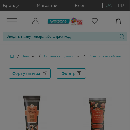
Бренди
Магазини
Блог
UA
RU
/
/
/
Тіло
Догляд за руками
Креми та лосьйони для 
Сортувати за:
Фільтр