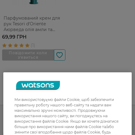
Парфумований крем для
рук Tesori d'Oriente
Аюрведа олія амли та
пачулі 75 мл
69,99 ГРН
UA
RU
Ми використовуємо файли Cookie, щоб забезпечити
правильну роботу нашого веб-сайту та надати вам
максимально зручні можливості. Продовжуючи
використання нашого сайту, ви погоджуєтесь на
використання файлів Cookie. Якщо ви хочете дізнатися
Каталог
більше про використання нами файлів Cookie та/або
змінити свої вподобання щодо файлів Cookie, будь
Корейска косметика
Чоловікам