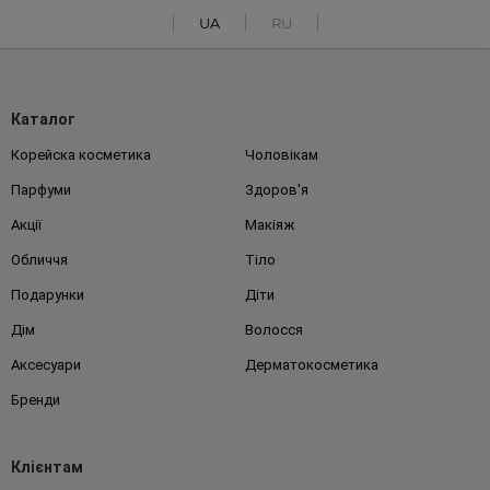
UA
RU
Каталог
Корейска косметика
Чоловікам
Парфуми
Здоров'я
Акції
Макіяж
Обличчя
Тіло
Подарунки
Діти
Дім
Волосся
Аксесуари
Дерматокосметика
Бренди
Клієнтам