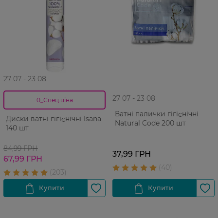
27 07 - 23 08
27 07 - 23 08
0_Спец.ціна
Ватні палички гiгiєнiчні
Диски ватні гiгiєнiчні Isana
Natural Code 200 шт
140 шт
84,99 ГРН
37,99 ГРН
67,99 ГРН