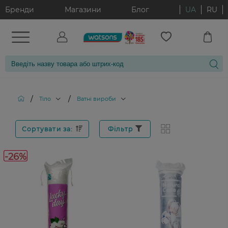
Бренди
Магазини
Блог
UA
RU
/
/
Тіло
Ватні вироби
Сортувати за:
Фільтр
-26%