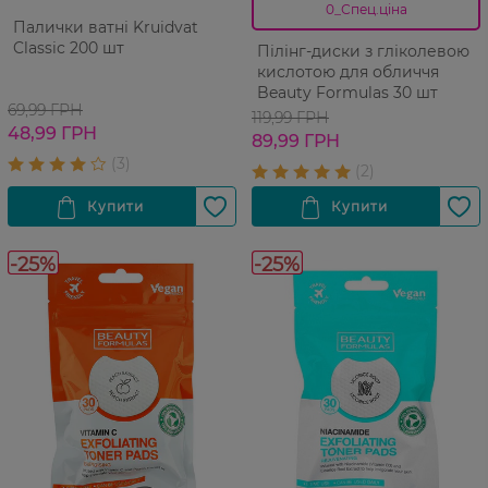
0_Спец.ціна
Палички ватні Kruidvat
Classic 200 шт
Пілінг-диски з гліколевою
кислотою для обличчя
Beauty Formulas 30 шт
69,99 ГРН
119,99 ГРН
48,99 ГРН
89,99 ГРН
-25%
-25%