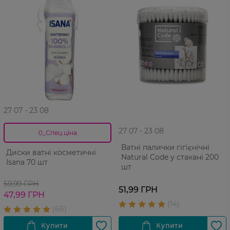
27 07 - 23 08
27 07 - 23 08
0_Спец.ціна
Ватні палички гiгiєнiчні
Диски ватні косметичні
Natural Code у стакані 200
Isana 70 шт
шт
59,99 ГРН
51,99 ГРН
47,99 ГРН