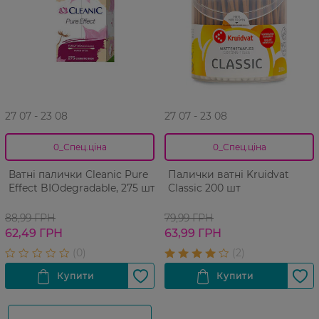
27 07 - 23 08
27 07 - 23 08
0_Спец.ціна
0_Спец.ціна
Ватнi палички Cleanic Pure
Палички ватні Kruidvat
Effect BIOdegradable, 275 шт
Classic 200 шт
88,99 ГРН
79,99 ГРН
62,49 ГРН
63,99 ГРН