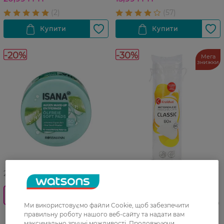
-20%
-30%
Мега
знижки
27 07 - 23 08
27 07 - 09 08
0_Спец.ціна
Дискі ватні Kruidvat Duo 80
Ми використовуємо файли Cookie, щоб забезпечити
шт
Диски для зняття макіяжу з
правильну роботу нашого веб-сайту та надати вам
максимально зручні можливості. Продовжуючи