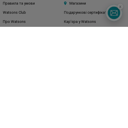
Правила та умови
Магазини
x
Watsons Club
Подарункові сертифікати
Про Watsons
Кар'єра у Watsons
Контакти
Блог
Оплата та доставка
FAQ
Політика конфіденційності
Публічна оферта
ЗМІ про нас
Повернення замовлення
Підписуйтесь
на наші соц. мережі
та месенджери
Watsons в вашому смартфоні