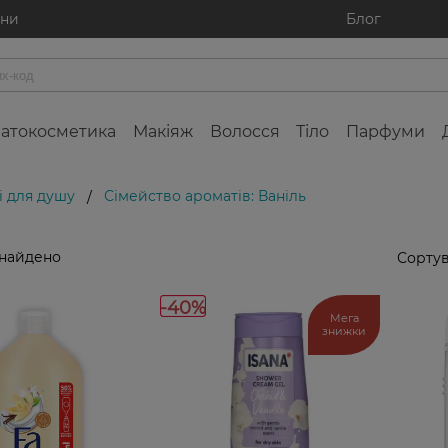
ини
Блог
атокосметика
Макіяж
Волосся
Тіло
Парфуми
і для душу
Сімейство ароматів: Ваніль
/
знайдено
Сортув
-40%
Мега
знижки