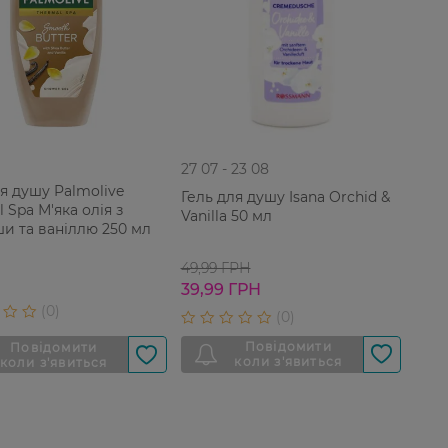
27 07 - 23 08
ля душу Palmolive
Гель для душу Isana Orchid &
 Spa М'яка олія з
Vanilla 50 мл
ши та ваніллю 250 мл
49,99 ГРН
39,99 ГРН