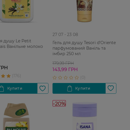
27 07 - 23 08
я душу Le Petit
Гель для душу Tesori d'Oriente
lais Ванільне молоко
парфумований Ваніль та
імбир 250 мл
179,99 ГРН
ГРН
143,99 ГРН
-20%