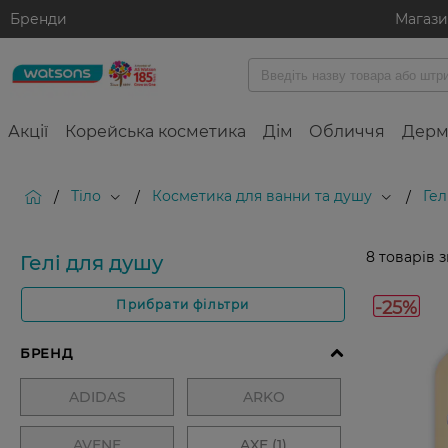
Бренди
Магаз
Акції
Корейська косметика
Дім
Обличчя
Дерм
Тіло
Косметика для ванни та душу
Гел
/
/
/
8
товарів 
Гелі для душу
-25%
Прибрати фільтри