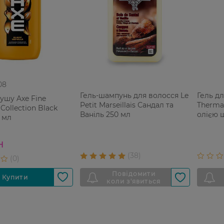
08
Гель-шампунь для волосся Le
Гель д
душу Axe Fine
Petit Marseillais Сандал та
Thermal
Collection Black
Ваніль 250 мл
олією 
5 мл
Н