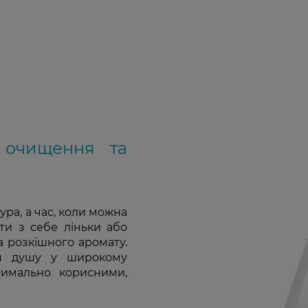
 очищення та
ура, а час, коли можна
ти з себе ліньки або
а розкішного аромату.
ля душу у широкому
симально корисними,