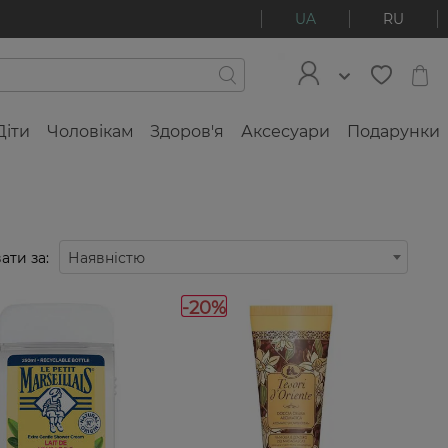
UA
RU
Діти
Чоловікам
Здоров'я
Аксесуари
Подарунки
ати за:
Наявністю
-20%