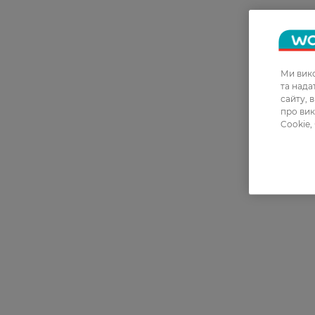
Ми вико
та над
сайту, 
про вик
Cookie,