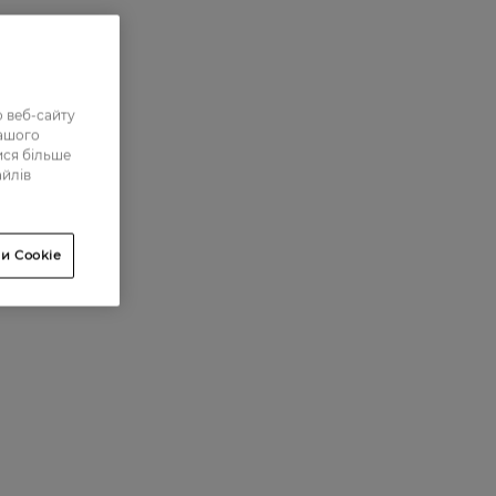
 веб-сайту
нашого
ися більше
айлів
и Cookie