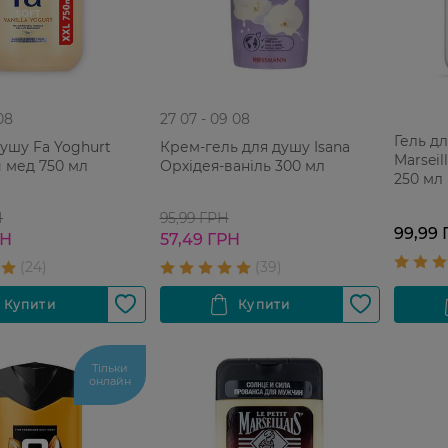
08
27 07 - 09 08
Гель дл
душу Fa Yoghurt
Крем-гель для душу Isana
Marseil
 мед 750 мл
Орхідея-ваніль 300 мл
250 мл
Н
95,99 ГРН
99,99 
РН
57,49 ГРН
Тільки
онлайн