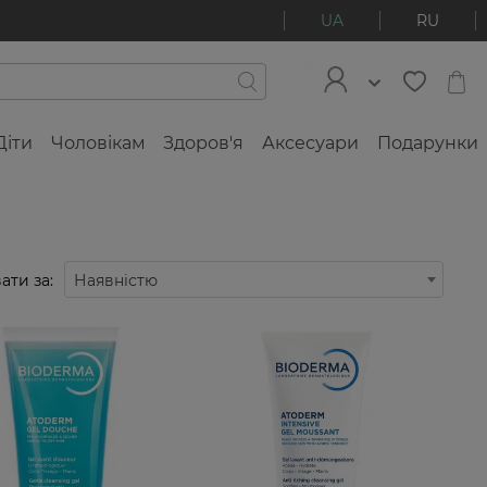
UA
RU
Діти
Чоловікам
Здоров'я
Аксесуари
Подарунки
ати за:
Наявністю