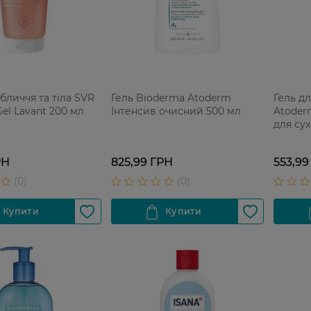
обличчя та тіла SVR
Гель Bioderma Atoderm
Гель д
Gel Lavant 200 мл
Інтенсив очисний 500 мл
Atoder
для сух
200 мл
РН
825,99 ГРН
553,99