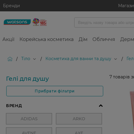
Бренди
Магаз
Акції
Корейська косметика
Дім
Обличчя
Дерм
Тіло
Косметика для ванни та душу
Гел
/
/
/
7
товарів 
Гелі для душу
Прибрати фільтри