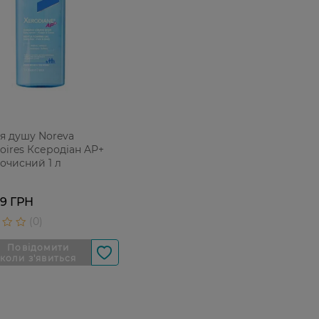
ля душу Noreva
oires Ксеродіан AP+
 очисний 1 л
99 ГРН