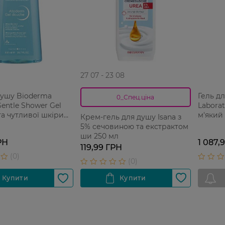
27 07 - 23 08
душу Bioderma
Гель д
0_Спец.ціна
entle Shower Gel
Laborat
та чутливої шкіри
м'який
Крем-гель для душу Isana з
5% cечовиною та екстрактом
ши 250 мл
РН
1 087,
119,99 ГРН