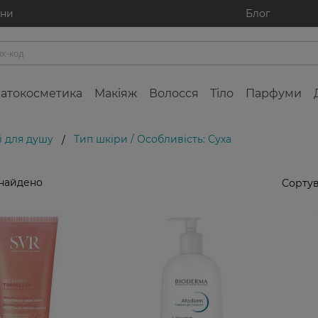
ини
Блог
атокосметика
Макіяж
Волосся
Тіло
Парфуми
і для душу
Тип шкіри / Особливість: Суха
/
знайдено
Сортув