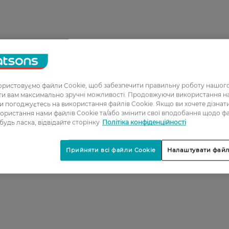
ристовуємо файли Cookie, щоб забезпечити правильну роботу нашого
ати вам максимально зручні можливості. Продовжуючи використання 
ви погоджуєтесь на використання файлів Cookie. Якщо ви хочете дізнат
ористання нами файлів Cookie та/або змінити свої вподобання щодо ф
 будь ласка, відвідайте сторінку
Політіка конфіденційності
Прийняти всі файли Cookie
Налаштувати файл