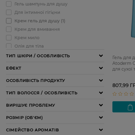
Гель для 
Atoderm G
для сухої 
500 мл
807,99 Г