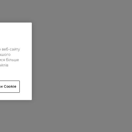
 веб-сайту
нашого
ися більше
айлів
и Cookie