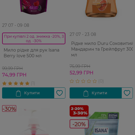
27 07 - 09 08
27 07 - 23 08
При купівлі 2 од. знижка -20%, 3
од. -30%
Рідке мило Duru Cоковитий
Мандарин та Грейпфрут 300
Мило рідке для рук Isana
мл
Berry love 500 мл
75,99 ГРН
99,99 ГРН
52,99 ГРН
74,99 ГРН
-30%
-20%