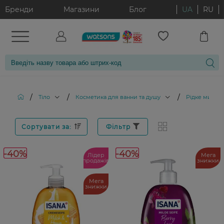
Бренди
Магазини
Блог
UA
RU
/
/
/
Тіло
Косметика для ванни та душу
Рідке мило
Сортувати за:
Фільтр
-40%
-40%
Лідер
Мега
продажів
знижки
Мега
знижки