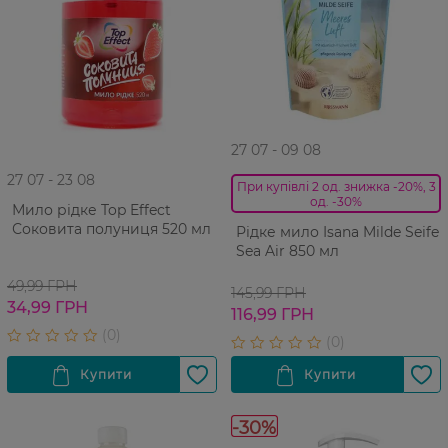
27 07 - 09 08
27 07 - 23 08
При купівлі 2 од. знижка -20%, 3
од. -30%
Мило рідке Top Effect
Соковита полуниця 520 мл
Рідке мило Isana Milde Seife
Sea Air 850 мл
49,99 ГРН
145,99 ГРН
34,99 ГРН
116,99 ГРН
-30%