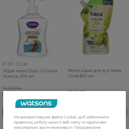
27 07 - 23 08
Мило рідке для рук Isana
Рідке мило Duru З Соком
Olive 850 мл
Кокоса 300 мл
75,99 ГРН
63,99 ГРН
52,99 ГРН
Ми використовуємо файли Cookie, щоб забезпечити
правильну роботу нашого веб-сайту та надати вам
максимально зручні можливості. Продовжуючи