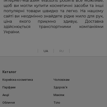
Інтернет-магазин Watsons робить все можливе,
щоб ви могли купити косметичні засоби та інші
популярні товари швидко та легко. На нашому
сайті ви неодмінно знайдете рідке мило для рук,
ціна якого приємно здивує. Доставка
здійснюється транспортними компаніями
України.
UA
RU
Каталог
Корейска косметика
Чоловікам
Парфуми
Здоров'я
Акції
Макіяж
Обличчя
Тіло