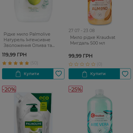
27 07 - 23 08
Рідке мило Palmolive
Мило рідке Kraudvat
Натурель Інтенсивне
Мигдаль 500 мл
Зволоження Олива та
Зволожуюче молочко 300
119,99 ГРН
99,99 ГРН
мл
-20%
-25%