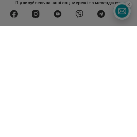
Підписуйтесь
на наші соц. мережі
та месенджери
x
Watsons в вашому смартфоні
Гаряча лінія
0 800 300 333
З 9:00 до 19:00
Без вихідних