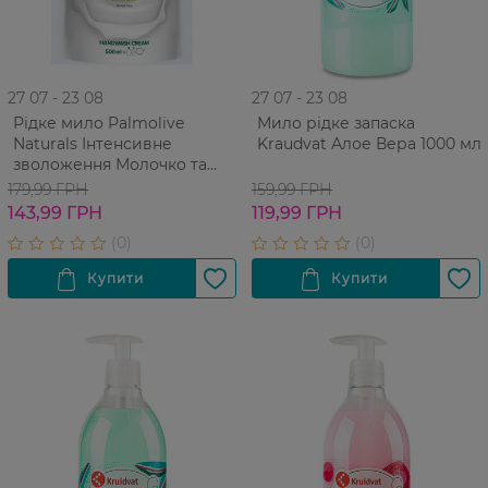
27 07 - 23 08
27 07 - 23 08
Рідке мило Palmolive
Мило рідке запаска
Naturals Інтенсивне
Kraudvat Алое Вера 1000 мл
зволоження Молочко та
оливка 500 мл
179,99 ГРН
159,99 ГРН
143,99 ГРН
119,99 ГРН