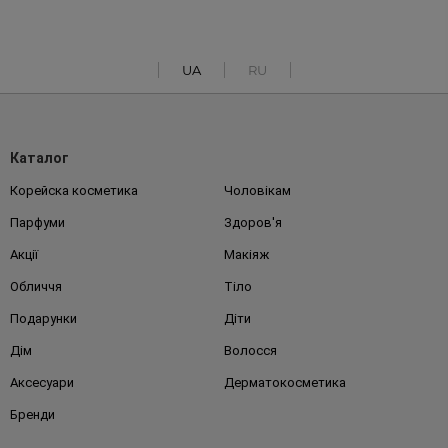
UA
RU
Каталог
Корейска косметика
Чоловікам
Парфуми
Здоров'я
Акції
Макіяж
Обличчя
Тіло
Подарунки
Діти
Дім
Волосся
Аксесуари
Дерматокосметика
Бренди