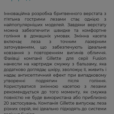
Інноваційна розробка бритвенного верстата з
п'ятьма гострими лезами стає однією з
найпопулярніших моделей. Завдяки верстату
можна забезпечити швидке та комфортне
гоління в домашніх умовах. Змінна касета
включає леза з точним лазерним
заточуванням, що забезпечують ідеальне
ковзання з повторенням вигинів обличчя.
Фахівці компанії Gillette для серії Fusion
нанесли на картридж смужку з бальзаму, яка
додатково доглядає шкіру, зволожує її, живить і
надає антисептичний ефект при випадковому
утворенні подряпин після гоління.
Користуватися змінною касетою з лезами
рекомендується до того моменту, як смужка
повністю не буде використана або приблизно
20 застосувань. Компанія Gillette випускає леза
різних серій, які ідеально підходять до системи