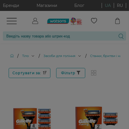
Бренди
Магазини
Блог
UA
RU
/
/
/
Тіло
Засоби для гоління
Станки, бритви і картр
Сортувати за:
Фільтр