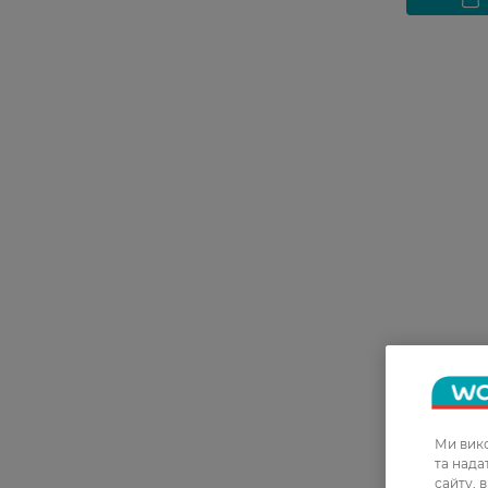
Ми вико
та над
сайту, 