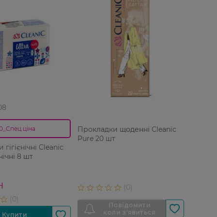
08
Прокладки щоденні Cleanic
0_Спец.ціна
Pure 20 шт
гігієнічні Cleanic
нічні 8 шт
Н