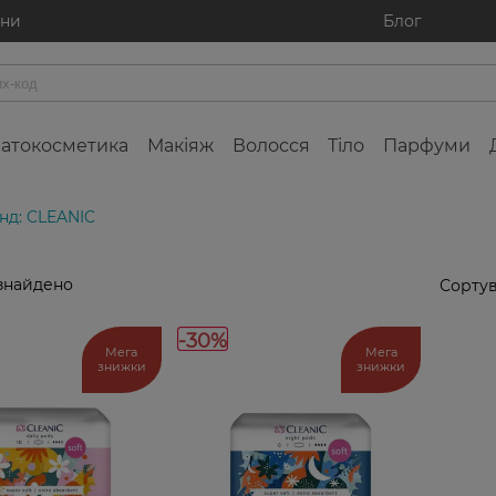
ини
Блог
атокосметика
Макіяж
Волосся
Тіло
Парфуми
нд: CLEANIC
знайдено
Сортув
-30%
Мега
Мега
знижки
знижки