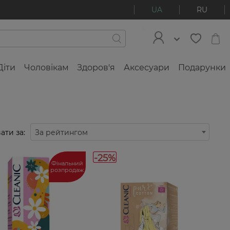
UA
RU
Діти
Чоловікам
Здоров'я
Аксесуари
Подарунки
ати за:
За рейтингом
-25%
Фінальний
розпродаж