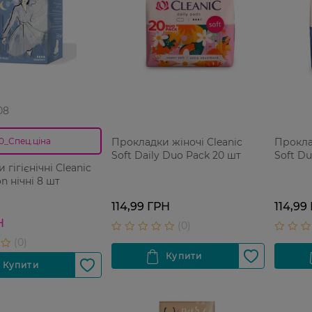
08
Прокладки жіночі Cleanic
Проклад
0_Спец.ціна
Soft Daily Duo Pack 20 шт
Soft Du
гігієнічні Cleanic
n нічні 8 шт
114,99 ГРН
114,99
Н