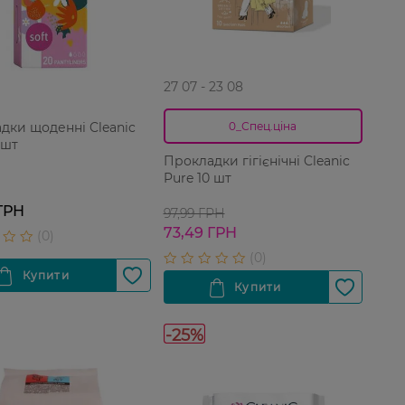
27 07 - 23 08
дки щоденні Cleanic
0_Спец.ціна
 шт
Прокладки гігієнічні Cleanic
Pure 10 шт
ГРН
97,99 ГРН
73,49 ГРН
-25%