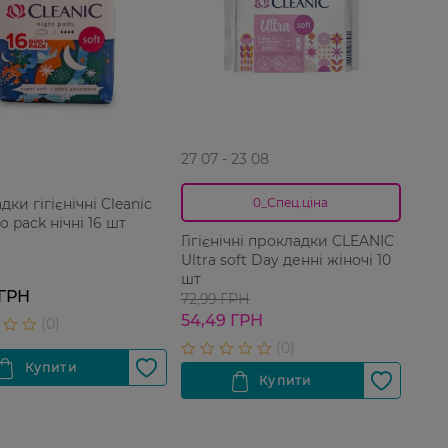
27 07 - 23 08
ки гігієнічні Cleanic
0_Спец.ціна
o pack нічні 16 шт
Гігієнічні прокладки CLEANIC
Ultra soft Day денні жіночі 10
шт
 ГРН
72,99 ГРН
54,49 ГРН