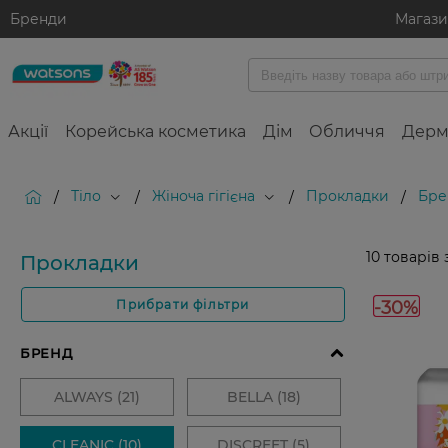
Бренди
Магаз
Акції
Корейська косметика
Дім
Обличчя
Дерм
Тіло
Жіноча гігієна
Прокладки
Бре
/
/
/
/
10
товарів 
Прокладки
-30%
Прибрати фільтри