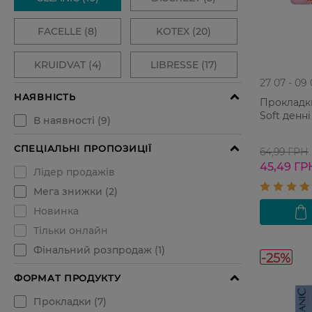
27 07 - 09
Прокладки 
Soft денні
64,99 ГРН
45,49 ГР
-25%