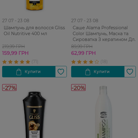
27 07 - 23 08
27 07 - 23 08
Шампунь для волосся Gliss
Саше Alama Professional
Oil Nutritive 400 мл
Color Шампунь, Маска та
Сироватка З кератином Для
фарбованого волосся 26 мл
219,99 ГРН
89,99 ГРН
159,99 ГРН
62,99 ГРН
-27%
-20%