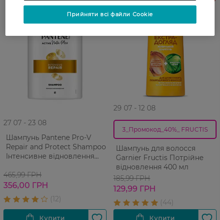
Прийняти всі файли Cookie
29 07 - 12 08
27 07 - 23 08
3_Промокод_40%_ FRUCTIS
Шампунь Pantene Pro-V
Repair and Protect Shampoo
Шампунь для волосся
Інтенсивне відновлення
Garnier Fructis Потрійне
1000 мл
відновлення 400 мл
465,99 ГРН
185,99 ГРН
356,00 ГРН
129,99 ГРН