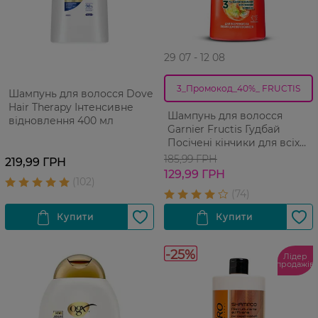
29 07 - 12 08
3_Промокод_40%_ FRUCTIS
Шампунь для волосся Dove
Hair Therapy Інтенсивне
Шампунь для волосся
відновлення 400 мл
Garnier Fructis Гудбай
Посічені кінчики для всіх
типів волосся 400 мл
185,99 ГРН
219,99 ГРН
129,99 ГРН
-25%
Лідер
продажів