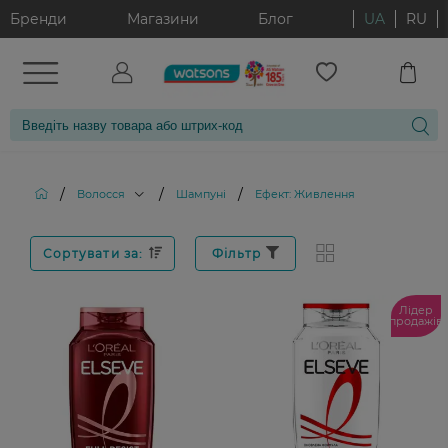
Бренди
Магазини
Блог
UA
RU
/
/
/
Волосся
Шампуні
Ефект: Живлення
Сортувати за:
Фільтр
Лідер
продажів