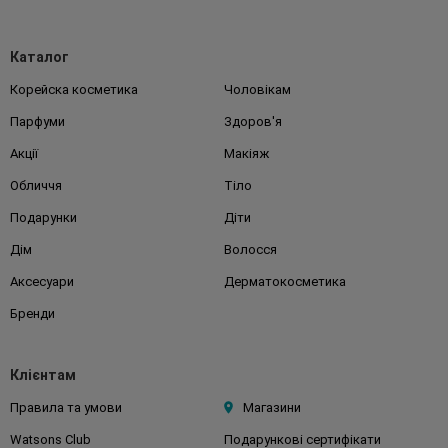
Каталог
Корейска косметика
Чоловікам
Парфуми
Здоров'я
Акції
Макіяж
Обличчя
Тіло
Подарунки
Діти
Дім
Волосся
Аксесуари
Дерматокосметика
Бренди
Клієнтам
Правила та умови
Магазини
Watsons Club
Подарункові сертифікати