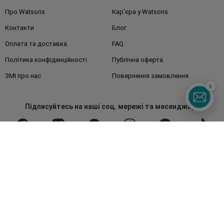
Про Watsons
Кар'єра у Watsons
Контакти
Блог
Оплата та доставка
FAQ
Політика конфіденційності
Публічна оферта
ЗМІ про нас
Повернення замовлення
x
Підписуйтесь
на наші соц. мережі
та месенджери
Watsons в вашому смартфоні