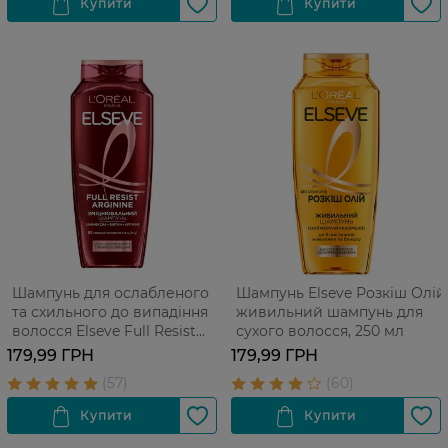
Шампунь для ослабленого
Шампунь Elseve Розкіш Олій
та схильного до випадіння
живильний шампунь для
волосся Elseve Full Resist
сухого волосся, 250 мл
Arginine+Aminexil 250 мл
179,99 ГРН
179,99 ГРН