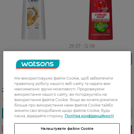
29 07 - 12 08
3_Промокод_40%_ FRUCTIS
Шампунь для волосся Dove
Відновлення Кокос 400 мл
Шампунь для волосся
Garnier Fructis Стійкість
Ми використовуємо файли Cookie, щоб забезпечити
кольору 400 мл
правильну роботу нашого веб-сайту та надати вам
185,99 ГРН
максимально зручні можливості. Продовжуючи
219,99 ГРН
використання нашого сайту, ви погоджуєтесь на
129,99 ГРН
використання файлів Cookie. Якщо ви хочете дізнатися
більше про використання нами файлів Cookie та/або
змінити свої вподобання щодо файлів Cookie, будь
ласка, відвідайте сторінку
Політіка конфіденційності
-24%
-30%
Налаштувати файли Cookie
Мега
знижки