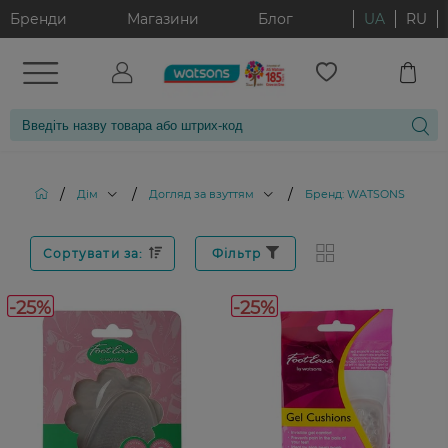
Бренди
Магазини
Блог
UA
RU
/
/
/
Дім
Догляд за взуттям
Бренд: WATSONS
Сортувати за:
Фільтр
-25%
-25%