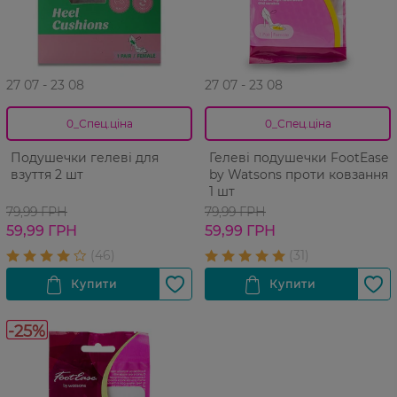
27 07 - 23 08
27 07 - 23 08
0_Спец.ціна
0_Спец.ціна
Подушечки гелеві для
Гелеві подушечки FootEase
взуття 2 шт
by Watsons проти ковзання
1 шт
79,99 ГРН
79,99 ГРН
59,99 ГРН
59,99 ГРН
-25%