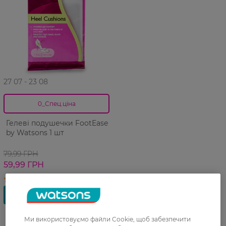
27 07 - 23 08
0_Спец.ціна
Гелеві подушечки FootEase
by Watsons 1 шт
79,99 ГРН
59,99 ГРН
Ми використовуємо файли Cookie, щоб забезпечити