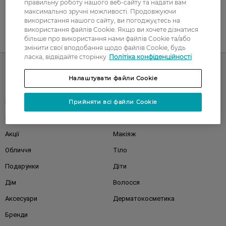
правильну роботу нашого веб-сайту та надати вам
максимально зручні можливості. Продовжуючи
використання нашого сайту, ви погоджуєтесь на
використання файлів Cookie. Якщо ви хочете дізнатися
більше про використання нами файлів Cookie та/або
UA
RU
змінити свої вподобання щодо файлів Cookie, будь
ласка, відвідайте сторінку
Політіка конфіденційності
Налаштувати файли Cookie
Каталог
Корейска косметика
Чоловікам
Прийняти всі файли Cookie
Парфуми
Здоров'я
Акції
Макіяж
Обличчя
Тіло
Подарунки
Діти
Дім
Волосся
Аксесуари
Дерматокосметика
Бренди