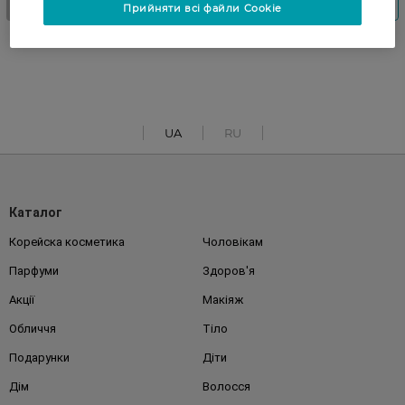
Прийняти всі файли Cookie
UA
RU
Каталог
Корейска косметика
Чоловікам
Парфуми
Здоров'я
Акції
Макіяж
Обличчя
Тіло
Подарунки
Діти
Дім
Волосся