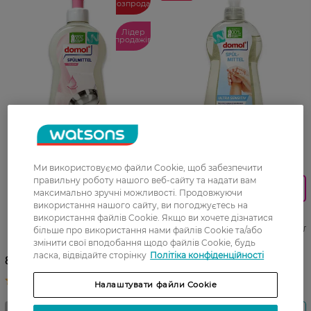
розпродаж
Лідер
продажів
27 07 - 23 08
Ми використовуємо файли Cookie, щоб забезпечити
правильну роботу нашого веб-сайту та надати вам
0_Спец.ціна
максимально зручні можливості. Продовжуючи
Бальзам для миття посуду
використання нашого сайту, ви погоджуєтесь на
Domol Sensitive 500 мл
Засіб для миття посуду
використання файлів Cookie. Якщо ви хочете дізнатися
Domol Ultra Sensitive 500 мл
більше про використання нами файлів Cookie та/або
змінити свої вподобання щодо файлів Cookie, будь
ласка, відвідайте сторінку
Політіка конфіденційності
149,99 ГРН
87,99 ГРН
119,99 ГРН
Налаштувати файли Cookie