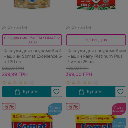
27 07 - 23 08
27 07 - 23 08
Сіль для пмм 1.5кг ТМ SOMAT за
0_Спец.ціна
99.99
Капсули для посудомийної
Капсули для посудомийних
машини Somat Excellence 5-
машин Fairy Platinum Plus
в-1 20 шт
Лимон 25 шт
589,99 ГРН
498,99 ГРН
299,99 ГРН
399,00 ГРН
-51%
-51%
Тільки
Лідер
онлайн
продажів
Тільки
онлайн