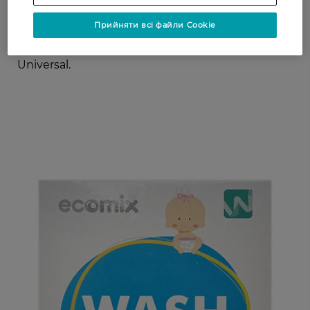
новонароджених;
серія Automat Color для догляду за
Прийняти всі файли Cookie
кольоровою білизною;
універсальний пральний порошок Ecomix
Universal.