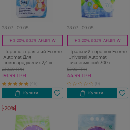
28 07 - 09 08
28 07 - 09 08
9_2-20%, 3-25%_АКЦІЯ_W
9_2-20%, 3-25%_АКЦІЯ_W
Порошок пральний Ecomix
Пральний порошок Ecomix
Automat Для
Universal Automat
новонароджених 2,4 кг
кисневмісний 300 г
239,99 ГРН
52,99 ГРН
191,99 ГРН
44,99 ГРН
-20%