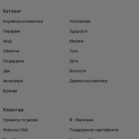
Каталог
Корейска косметика
Чоловікам
Парфуми
Здоров'я
Акції
Макіяж
Обличчя
Тіло
Подарунки
Діти
Дім
Волосся
Аксесуари
Дерматокосметика
Бренди
Клієнтам
Правила та умови
Магазини
Watsons Club
Подарункові сертифікати