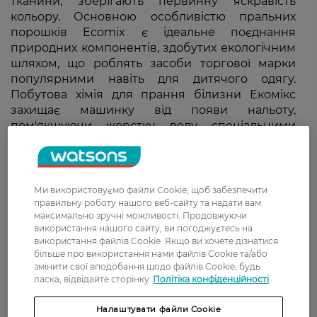
тканини, зберігають первинну яскравість
кольору. Основною особливістю пральних
порошків Ecomix є ідеальне поєднання
природних компонентів, здобутих екологічним
шляхом, що роблять засоби торгової марки
популярними навіть для дитячого одягу.
Побутова хімія для прання білизни Екомікс
захищає машинку від появи нальоту,
пом'якшуючи жорстку воду спеціальними
компонентами. Порошок для прання Ecomix
випускаються в м'яких упаковках, що легко
утилізуються після використання.
Ми використовуємо файли Cookie, щоб забезпечити
правильну роботу нашого веб-сайту та надати вам
Сучасний асортимент порошків Ecomix
максимально зручні можливості. Продовжуючи
представлений наступними популярними
використання нашого сайту, ви погоджуєтесь на
використання файлів Cookie. Якщо ви хочете дізнатися
серіями:
більше про використання нами файлів Cookie та/або
змінити свої вподобання щодо файлів Cookie, будь
ласка, відвідайте сторінку
Політіка конфіденційності
засіб м'якої дії для дитячих речей;
порошок для прання одягу для
Налаштувати файли Cookie