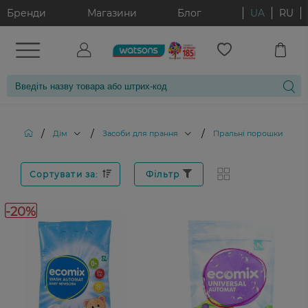
Бренди
Магазини
Блог
UA
RU
/
/
/
/
Дім
Засоби для прання
Пральні порошки
Б
Сортувати за:
Фільтр
-20%