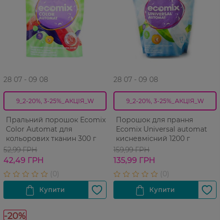
28 07 - 09 08
28 07 - 09 08
9_2-20%, 3-25%_АКЦІЯ_W
9_2-20%, 3-25%_АКЦІЯ_W
Пральний порошок Ecomix
Порошок для прання
Color Automat для
Ecomix Universal automat
кольорових тканин 300 г
кисневмісний 1200 г
52,99 ГРН
159,99 ГРН
42,49 ГРН
135,99 ГРН
-20%