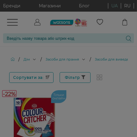
Бренди
Магазини
Блог
UA
RU
/
/
/
Дім
Засоби для прання
Засоби для виведення п
Сортувати за:
Фільтр
-22%
Тільки
онлайн