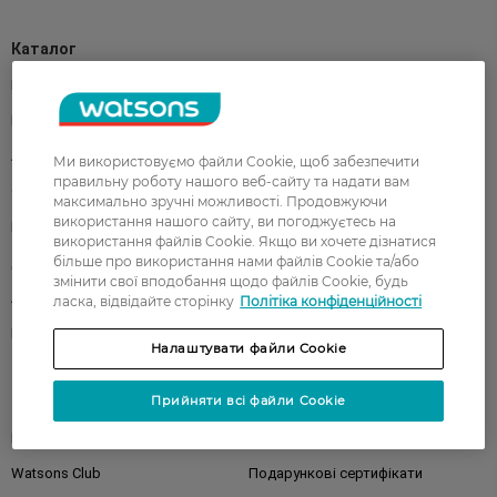
Каталог
Корейска косметика
Чоловікам
Парфуми
Здоров'я
Акції
Макіяж
Ми використовуємо файли Cookie, щоб забезпечити
правильну роботу нашого веб-сайту та надати вам
Обличчя
Тіло
максимально зручні можливості. Продовжуючи
використання нашого сайту, ви погоджуєтесь на
Подарунки
Діти
використання файлів Cookie. Якщо ви хочете дізнатися
більше про використання нами файлів Cookie та/або
Дім
Волосся
змінити свої вподобання щодо файлів Cookie, будь
Аксесуари
Дерматокосметика
ласка, відвідайте сторінку
Політіка конфіденційності
Бренди
Налаштувати файли Cookie
Клієнтам
Прийняти всі файли Cookie
Правила та умови
Магазини
Watsons Club
Подарункові сертифікати