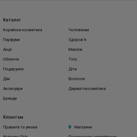
Каталог
Корейска косметика
Чоловікам
Парфуми
Здоров'я
Акції
Макіяж
Обличчя
Тіло
Подарунки
Діти
Дім
Волосся
Аксесуари
Дерматокосметика
Бренди
Клієнтам
Правила та умови
Магазини
Watsons Club
Подарункові сертифікати