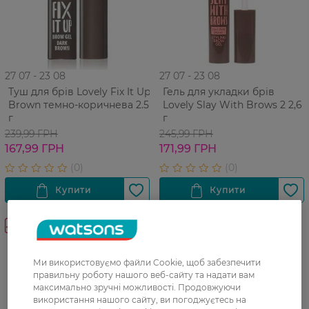
27 07 - 23 08
27 07 - 23 08
Туш для брів Lovely Fix It Up
Гель для укладки брів
Brown темно-коричнева 2.5
Lovely Slay With Brows 2 2,6
г
г
239,99 ГРН
245,99 ГРН
167,99 ГРН
171,99 ГРН
-30%
Новинка
Ми використовуємо файли Cookie, щоб забезпечити
правильну роботу нашого веб-сайту та надати вам
максимально зручні можливості. Продовжуючи
використання нашого сайту, ви погоджуєтесь на