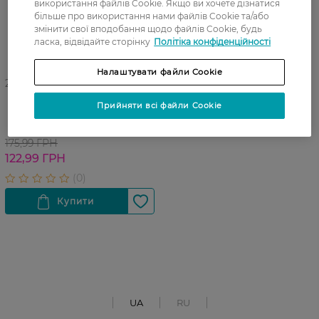
використання файлів Cookie. Якщо ви хочете дізнатися
більше про використання нами файлів Cookie та/або
змінити свої вподобання щодо файлів Cookie, будь
ласка, відвідайте сторінку
Політіка конфіденційності
Налаштувати файли Cookie
27 07 - 23 08
Гель для брів Lovely
Прийняти всі файли Cookie
Transparent Fixing Brow Gel
прозорий 2.5 г
175,99 ГРН
122,99 ГРН
UA
RU