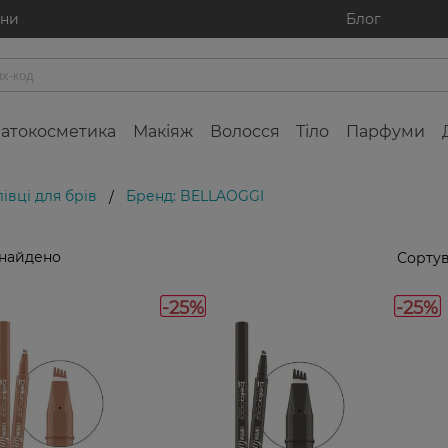
ини
Блог
атокосметика
Макіяж
Волосся
Тіло
Парфуми
івці для брів
Бренд: BELLAOGGI
/
знайдено
Сортув
-25%
-25%