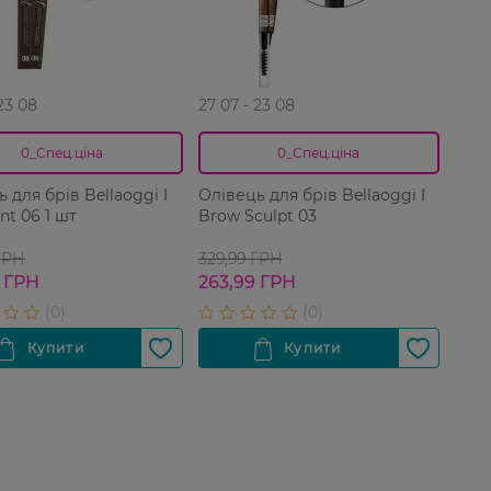
 23 08
27 07 - 23 08
0_Спец.ціна
0_Спец.ціна
 для брів Bellaoggi I
Олівець для брів Bellaoggi I
nt 06 1 шт
Brow Sculpt 03
ГРН
329,99 ГРН
 ГРН
263,99 ГРН