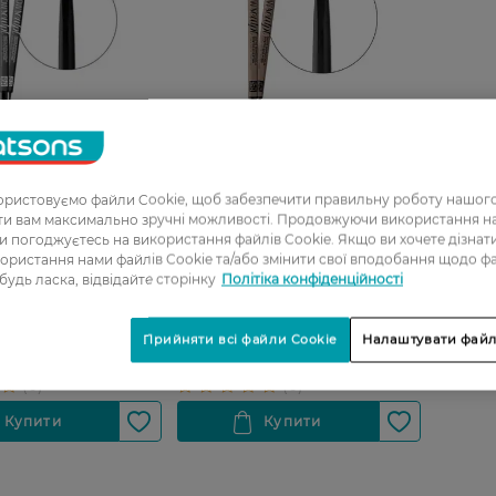
08
27 07 - 23 08
ристовуємо файли Cookie, щоб забезпечити правильну роботу нашого
ати вам максимально зручні можливості. Продовжуючи використання 
0_Спец.ціна
0_Спец.ціна
ви погоджуєтесь на використання файлів Cookie. Якщо ви хочете дізнат
ористання нами файлів Cookie та/або змінити свої вподобання щодо ф
я брів Bellaoggi I
Олівець для брів Bellaoggi I
 будь ласка, відвідайте сторінку
Політіка конфіденційності
pt 06
Brow Sculpt 02
Н
329,99 ГРН
Прийняти всі файли Cookie
Налаштувати файл
РН
263,99 ГРН