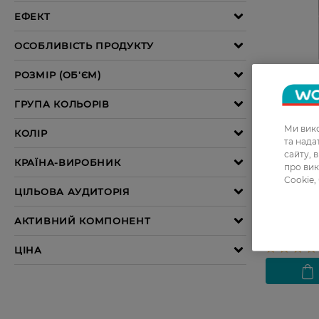
27 07 - 23 
Ми вико
та над
сайту, 
про вик
Олівець дл
Cookie,
Brow Scul
329,99 ГР
263,99 Г