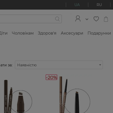
UA
RU
Діти
Чоловікам
Здоров'я
Аксесуари
Подарунки
ати за:
Наявністю
-20%