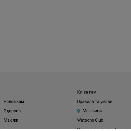
Клієнтам
Чоловікам
Правила та умови
Здоров'я
Магазини
Макіяж
Watsons Club
Тіло
Подарункові сертифікати