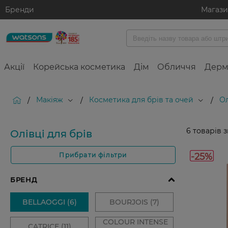
Бренди
Магаз
Акції
Корейська косметика
Дім
Обличчя
Дерм
Макіяж
Косметика для брів та очей
Ол
/
/
/
6
товарів 
Олівці для брів
-25%
Прибрати фільтри