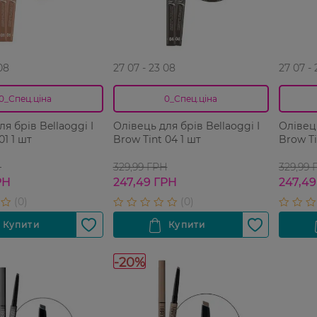
08
27 07 - 23 08
27 07 -
0_Спец.ціна
0_Спец.ціна
я брів Bellaoggi I
Олівець для брів Bellaoggi I
Олівець
01 1 шт
Brow Tint 04 1 шт
Brow Ti
Н
329,99 ГРН
329,99 
РН
247,49 ГРН
247,49
-20%