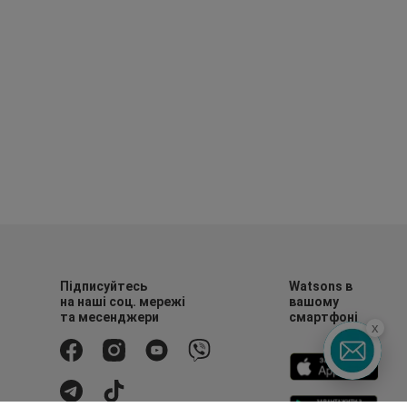
Підписуйтесь
Watsons в
на наші соц. мережі
вашому
та месенджери
смартфоні
x