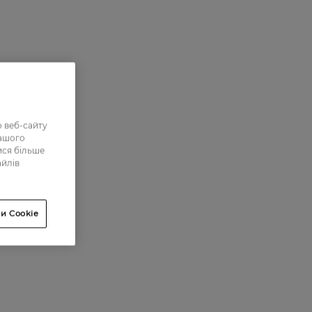
 веб-сайту
нашого
ися більше
айлів
и Cookie