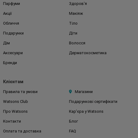
Парфуми
Здоров'я
Акції
Макіяж
Обличчя
Тіло
Подарунки
Діти
Дім
Волосся
Аксесуари
Дерматокосметика
Бренди
Клієнтам
Правила та умови
Магазини
Watsons Club
Подарункові сертифікати
Про Watsons
Кар'єра у Watsons
Контакти
Блог
Оплата та доставка
FAQ