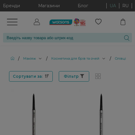
Бренди
Магазини
Блог
UA
RU
/
/
/
Макіяж
Косметика для брів та очей
Олівці для 
Сортувати за:
Фільтр