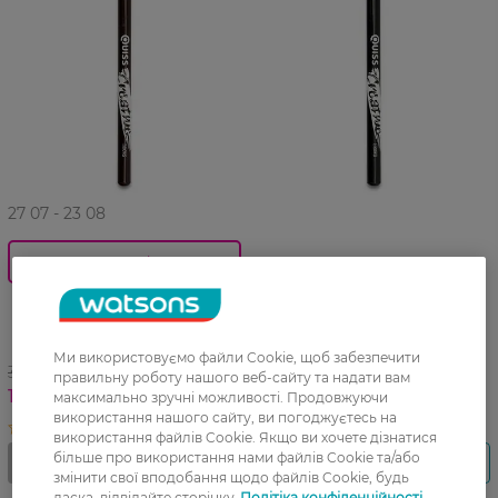
27 07 - 23 08
0_Спец.ціна
Олівець для брів Quiss
Creative Brows 02 Графіт 1
Олівець для брів Quiss
шт
Creative Brows 04 Світло-
коричневий 1 шт
Ми використовуємо файли Cookie, щоб забезпечити
39,99 ГРН
правильну роботу нашого веб-сайту та надати вам
19,99 ГРН
максимально зручні можливості. Продовжуючи
використання нашого сайту, ви погоджуєтесь на
використання файлів Cookie. Якщо ви хочете дізнатися
більше про використання нами файлів Cookie та/або
змінити свої вподобання щодо файлів Cookie, будь
ласка, відвідайте сторінку
Політіка конфіденційності