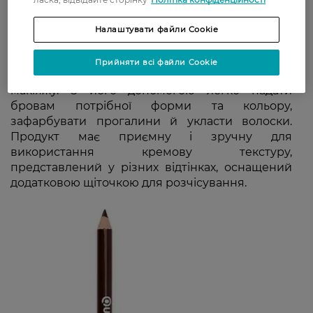
Налаштувати файли Cookie
Прийняти всі файли Cookie
Олівець для брів Quiss — незамінний засіб для
макіяжу. З його допомогою легко надати
бровам потрібної форми та кольору,
зафарбувати прогалини й укласти волоски.
Продукт має приємну і зручну для
використання кремову текстуру,
представлений у різних відтінках, оснащений
додатковою щіточкою для розчісування.