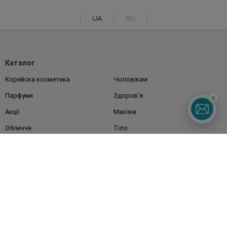
UA
RU
Каталог
Корейска косметика
Чоловікам
Парфуми
Здоров'я
x
Акції
Макіяж
Обличчя
Тіло
Подарунки
Діти
Дім
Волосся
Аксесуари
Дерматокосметика
Бренди
Клієнтам