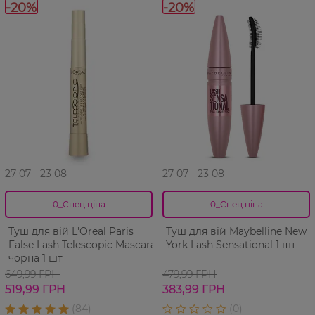
-20%
-20%
27 07 - 23 08
27 07 - 23 08
0_Спец.ціна
0_Спец.ціна
Туш для вій L'Oreal Paris
Туш для вій Maybelline New
False Lash Telescopic Mascara
York Lash Sensational 1 шт
чорна 1 шт
649,99 ГРН
479,99 ГРН
519,99 ГРН
383,99 ГРН