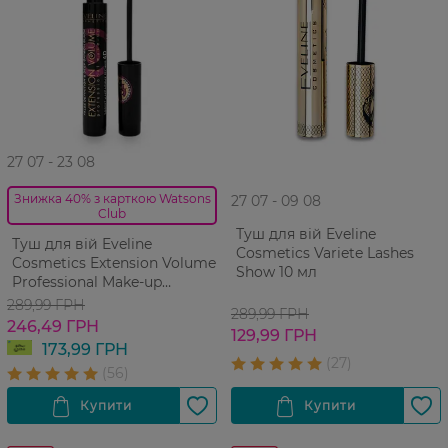
27 07 - 23 08
Знижка 40% з карткою Watsons
27 07 - 09 08
Club
Туш для вій Eveline
Туш для вій Eveline
Cosmetics Variete Lashes
Cosmetics Extension Volume
Show 10 мл
Professional Make-up
Екстремальний Об'єм і
289,99 ГРН
289,99 ГРН
Подовження x10 10 мл
246,49 ГРН
129,99 ГРН
173,99 ГРН