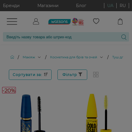
Бренди
Магазини
Блог
UA
RU
/
/
/
Макіяж
Косметика для брів та очей
Туш для вій
Сортувати за:
Фільтр
-20%