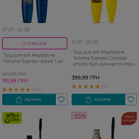
27 07 - 23 08
31 07 - 23 08
0_Спец.ціна
Туш для вій Maybelline
Туш для вій Maybelline
Volume Express Colossal
Volume Express чорна 1 шт
smoky eyes димчасто-чорна
1 шт
239,99 ГРН
399,99 ГРН
191,99 ГРН
-55%
Мега
знижки