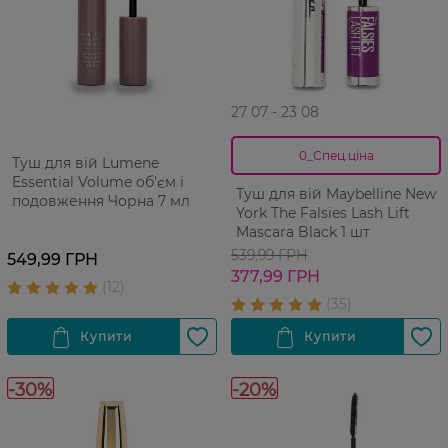
27 07 - 23 08
0_Спец.ціна
Туш для вій Lumene
Essential Volume об'єм і
Туш для вій Maybelline New
подовження Чорна 7 мл
York The Falsies Lash Lift
Mascara Black 1 шт
539,99 ГРН
549,99 ГРН
377,99 ГРН
-30%
-20%