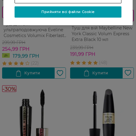
27 07 - 23 08
Знижка 40% з карткою Watsons
Прийняти всі файли Cookie
Club
0_Спец.ціна
Туш для вій
Туш для вій Maybelline New
ультраподовжуюча Eveline
York Classic Volum Express
Cosmetics Volumix Fiberlast
Extra Black 10 мл
Curl Up Mascara 9 мл
299,99 ГРН
239,99 ГРН
254,99 ГРН
191,99 ГРН
179,99 ГРН
-30%