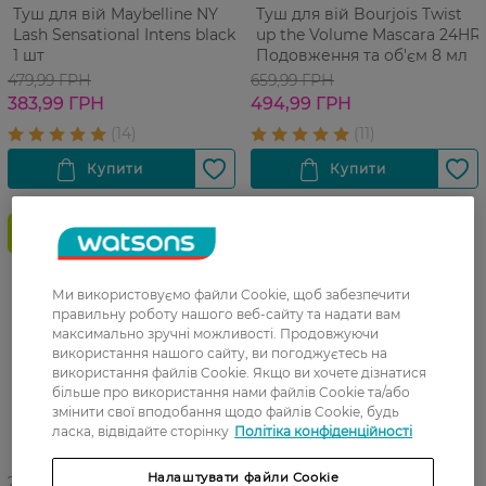
Туш для вій Maybelline NY
Туш для вій Bourjois Twist
Lash Sensational Intens black
up the Volume Mascara 24HR
1 шт
Подовження та об'єм 8 мл
479,99 ГРН
659,99 ГРН
383,99 ГРН
494,99 ГРН
-20%
Ми використовуємо файли Cookie, щоб забезпечити
правильну роботу нашого веб-сайту та надати вам
максимально зручні можливості. Продовжуючи
використання нашого сайту, ви погоджуєтесь на
використання файлів Cookie. Якщо ви хочете дізнатися
більше про використання нами файлів Cookie та/або
змінити свої вподобання щодо файлів Cookie, будь
ласка, відвідайте сторінку
Політіка конфіденційності
Налаштувати файли Cookie
27 07 - 23 08