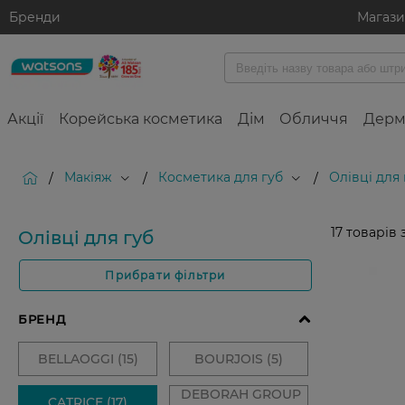
Бренди
Магаз
Акції
Корейська косметика
Дім
Обличчя
Дерм
Макіяж
Косметика для губ
Олівці для 
/
/
/
17
товарів 
Олівці для губ
Прибрати фільтри