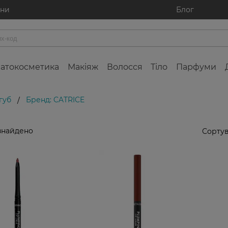
ини
Блог
атокосметика
Макіяж
Волосся
Тіло
Парфуми
губ
Бренд: CATRICE
/
знайдено
Сортув