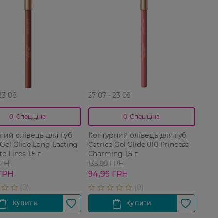
 23 08
27 07 - 23 08
0_Спец.ціна
0_Спец.ціна
ний олівець для губ
Контурний олівець для губ
 Gel Glide Long-Lasting
Catrice Gel Glide 010 Princess
e Lines 1.5 г
Charming 1.5 г
ГРН
135,99 ГРН
 ГРН
94,99 ГРН