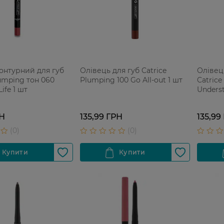
онтурний для губ
Олівець для губ Catrice
Олівец
lumping тон 060
Plumping 100 Go All-out 1 шт
Catrice
Life 1 шт
Underst
РН
135,99 ГРН
135,99