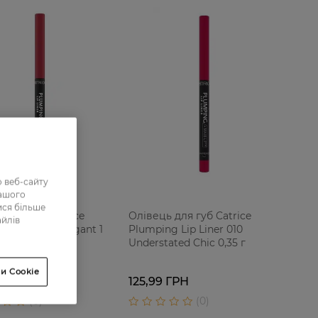
 веб-сайту
нашого
ися більше
 для губ Catrice
Олівець для губ Catrice
айлів
g 140 Stay Elegant 1
Plumping Lip Liner 010
Understated Chic 0,35 г
и Cookie
125,99 ГРН