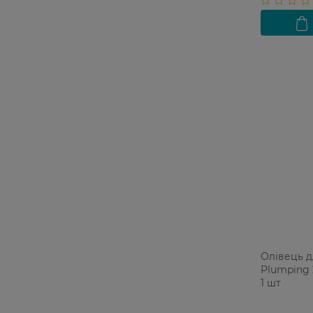
Олівець д
Plumping 2
1 шт