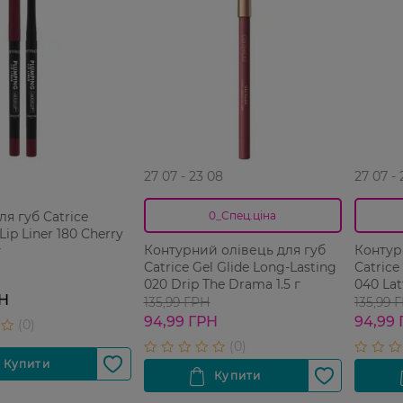
27 07 - 23 08
27 07 -
ля губ Catrice
0_Спец.ціна
ip Liner 180 Cherry
Контурний олівець для губ
Контур
г
Catrice Gel Glide Long-Lasting
Catrice
020 Drip The Drama 1.5 г
040 Latt
РН
135,99 ГРН
135,99 
94,99 ГРН
94,99