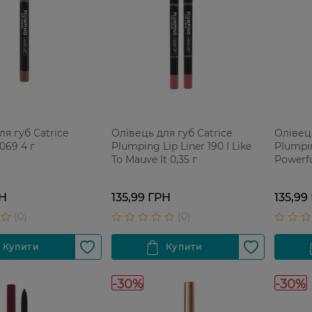
ля губ Catrice
Олівець для губ Catrice
Олівець
069 4 г
Plumping Lip Liner 190 I Like
Plumpin
To Mauve It 0,35 г
Powerfu
РН
135,99 ГРН
135,99
-30%
-30%