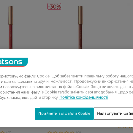
-30%
ристовуємо файли Cookie, щоб забезпечити правильну роботу нашого
08
27 07 - 23 08
ати вам максимально зручні можливості. Продовжуючи використання 
ви погоджуєтесь на використання файлів Cookie. Якщо ви хочете дізнат
Олівець
0_Спец.ціна
0_Спец.ціна
ористання нами файлів Cookie та/або змінити свої вподобання щодо ф
Plumpin
 будь ласка, відвідайте сторінку
Політіка конфіденційності
 олівець для губ
Контурний олівець для губ
шт
l Glide Long-Lasting
Catrice Gel Glide 050 Sip and
n Red 1.5 г
Slay 1.5 г
Прийняти всі файли Cookie
Налаштувати файл
135,99 ГРН
Н
94,99 ГРН