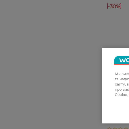
-30%
Ми вико
27 07 - 23 
та над
сайту, 
про вик
Cookie,
Контурний
Catrice Ge
030 Left O
135,99 ГРН
94,99 ГР