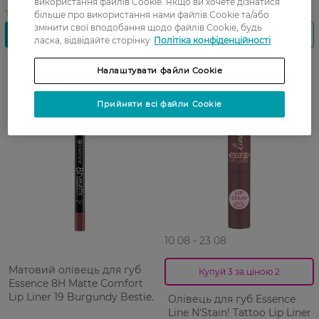
використання файлів Cookie. Якщо ви хочете дізнатися
більше про використання нами файлів Cookie та/або
змінити свої вподобання щодо файлів Cookie, будь
ласка, відвідайте сторінку
Політіка конфіденційності
Налаштувати файли Cookie
Прийняти всі файли Cookie
10 08 - 23 08
Матовий олівець для губ
Купуй 3 за ціною 2
Essence 8H Matte Comfort
Lip Liner 19 Burgundy Bestie
Олівець для губ Essence
0.3 г
Line N'Stain! Tattoo Lip Liner