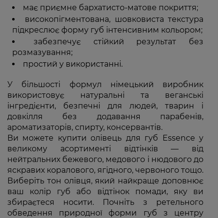
має приємне бархатисто-матове покриття;
високопігментована, шовковиста текстура
підкреслює форму губ інтенсивним кольором;
забезпечує стійкий результат без
розмазування;
простий у використанні.
У більшості формул німецький виробник
використовує натуральні та веганські
інгредієнти, безпечні для людей, тварин і
довкілля без додавання парабенів,
ароматизаторів, спирту, консервантів.
Ви можете купити олівець для губ Essence у
великому асортименті відтінків — від
нейтральних бежевого, медового і нюдового до
яскравих коралового, ягідного, червоного тощо.
Виберіть тон олівця, який найкраще доповнює
ваш колір губ або відтінок помади, яку ви
збираєтеся носити. Почніть з ретельного
обведення природної форми губ з центру