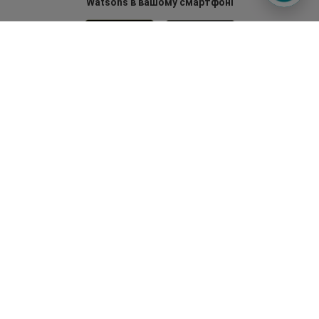
Watsons в вашому смартфоні
Гаряча лінія
0 800 300 333
З 9:00 до 19:00
Без вихідних
©2014 - 2026. Умови використання сайту