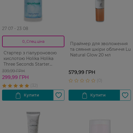
27 07 - 23 08
0_Спец.ціна
Праймер для зволоження
та сяяння шкіри обличчя Lu
Стартер з гіалуроновою
Natural Glow 20 мл
кислотою Holika Holika
Three Seconds Starter
Moisturizing Hyaluronic Acid
399,99 ГРН
579,99 ГРН
150 мл
299,99 ГРН