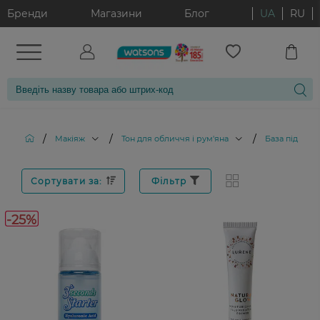
Бренди
Магазини
Блог
UA
RU
/
/
/
Макіяж
Тон для обличчя і рум'яна
База під мак
Сортувати за:
Фільтр
-25%