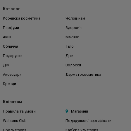
Каталог
Корейска косметика
Чоловікам
Парфуми
Здоров'я
Акції
Макіяж
Обличчя
Тіло
Подарунки
Діти
Дім
Волосся
Аксесуари
Дерматокосметика
Бренди
Клієнтам
Правила та умови
Магазини
Watsons Club
Подарункові сертифікати
Про Watsons
Кар'єра у Watsons