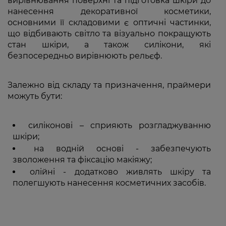
вирівнювання поверхні та підготовка шкіри до
нанесення декоративної косметики,
основними її складовими є оптичні частинки,
що відбивають світло та візуально покращують
стан шкіри, а також силікони, які
безпосередньо вирівнюють рельєф.
Залежно від складу та призначення, праймери
можуть бути:
силіконові – сприяють розгладжуванню
шкіри;
на водній основі - забезпечують
зволоження та фіксацію макіяжу;
олійні - додатково живлять шкіру та
полегшують нанесення косметичних засобів.