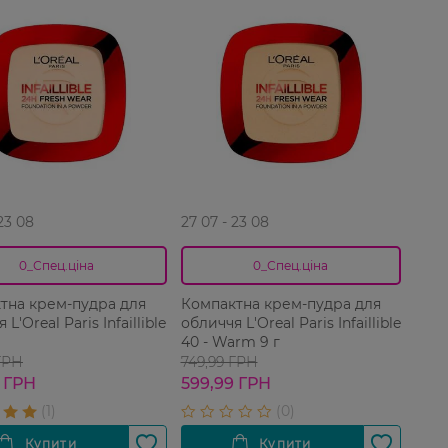
 23 08
27 07 - 23 08
0_Спец.ціна
0_Спец.ціна
тна крем-пудра для
Компактна крем-пудра для
L'Oreal Paris Infaillible
обличчя L'Oreal Paris Infaillible
40 - Warm 9 г
ГРН
749,99 ГРН
 ГРН
599,99 ГРН