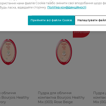
ористання нами файлів Cookie та/або змінити свої вподобання щодо ф
 будь ласка, відвідайте сторінку
Політіка конфіденційності
Прийняти всі файли Cookie
Налаштувати файл
Фінальний
розпродаж
я обличчя
Пудра для обличчя
Пудра 
 Bourjois Healthy
компактна Bourjois Healthy
компакт
vory
Mix (003) Rose Beige
Mix (002