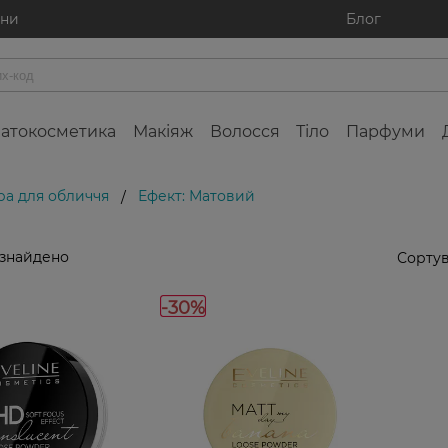
ини
Блог
атокосметика
Макіяж
Волосся
Тіло
Парфуми
ра для обличчя
Ефект: Матовий
/
 знайдено
Сортув
-30%