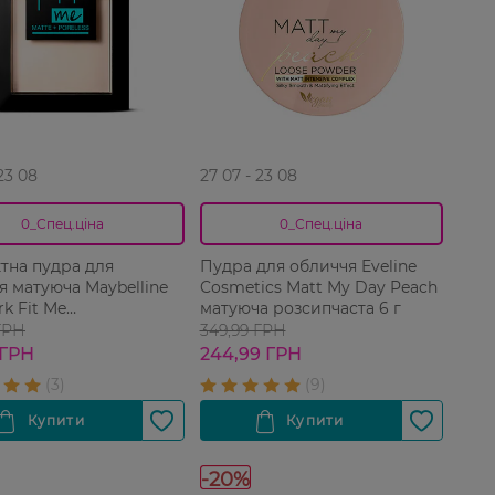
 23 08
27 07 - 23 08
0_Спец.ціна
0_Спец.ціна
тна пудра для
Пудра для обличчя Eveline
я матуюча Maybelline
Cosmetics Matt My Day Peach
k Fit Me
матуюча розсипчаста 6 г
oreless 104 Soft Ivory 1
ГРН
349,99 ГРН
 ГРН
244,99 ГРН
-20%