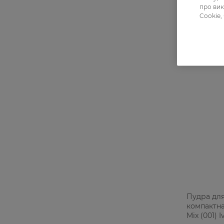
про вик
Cookie,
Пудра дл
компактна
Mix (001) I