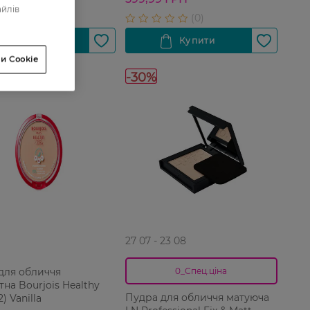
айлів
и Cookie
-30%
27 07 - 23 08
для обличчя
0_Спец.ціна
на Bourjois Healthy
Пудра для обличчя матуюча
) Vanilla