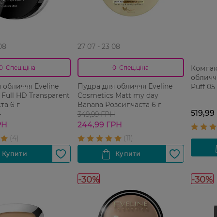
08
27 07 - 23 08
Компак
0_Спец.ціна
0_Спец.ціна
обличч
 обличчя Eveline
Пудра для обличчя Eveline
Puff 05
 Full HD Transparent
Cosmetics Matt my day
та 6 г
Banana Розсипчаста 6 г
519,99
Н
349,99 ГРН
РН
244,99 ГРН
-30%
-30%