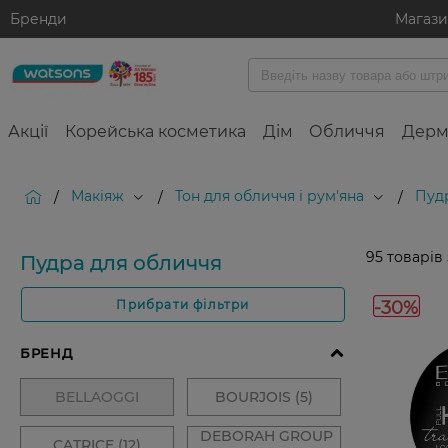
Бренди
Магаз
Акції
Корейська косметика
Дім
Обличчя
Дерм
Макіяж
Тон для обличчя і рум'яна
Пуд
/
/
/
95
товарів
Пудра для обличчя
-30%
Прибрати фільтри