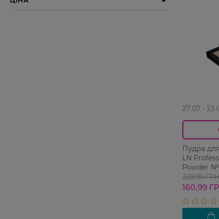
27 07 - 23 
Пудра для
LN Profess
Powder №
6,5 г
229,99 ГР
160,99 Г