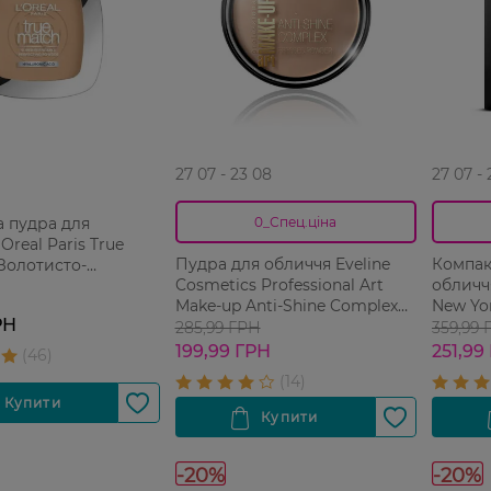
27 07 - 23 08
27 07 -
 пудра для
0_Спец.ціна
Oreal Paris True
Пудра для обличчя Eveline
Компак
Золотисто-
Cosmetics Professional Art
обличч
1 шт
Make-up Anti-Shine Complex
New Yor
РН
35 Golden Beige 14 г
Matte&P
285,99 ГРН
359,99 
шт
199,99 ГРН
251,99
-20%
-20%