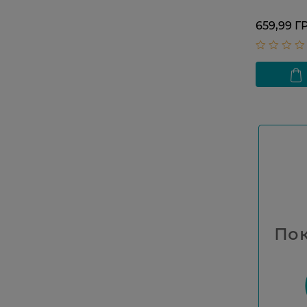
659,99 Г
Пок