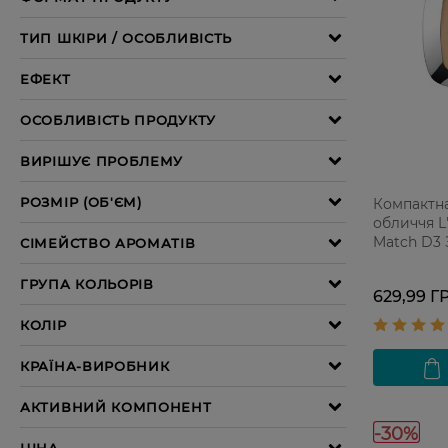
Компактна
обличчя L'
Match D3 
бежевий 
629,99 Г
-30%