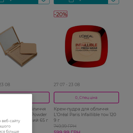
-20%
 23 08
27 07 - 23 08
0_Спец.ціна
0_Спец.ціна
матуюча для обличчя
Крем-пудра для обличчя
Mattifying Silk Powder
L'Oréal Paris Infaillible тон 120
4 Темний бежевий 65 г
9 г
 веб-сайту
ГРН
749,99 ГРН
нашого
ися більше
 ГРН
599,99 ГРН