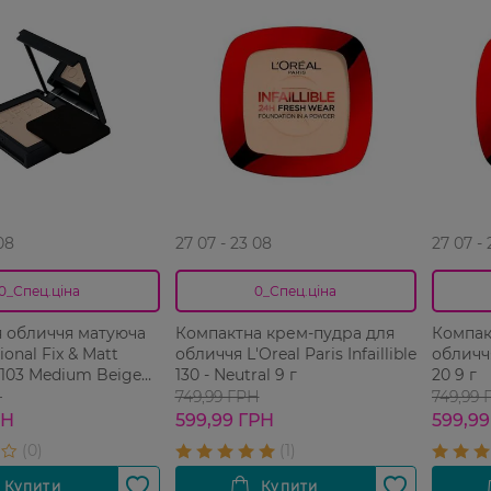
08
27 07 - 23 08
27 07 -
0_Спец.ціна
0_Спец.ціна
 обличчя матуюча
Компактна крем-пудра для
Компак
ional Fix & Matt
обличчя L'Oreal Paris Infaillible
обличчя 
103 Medium Beige
130 - Neutral 9 г
20 9 г
Н
749,99 ГРН
749,99 
РН
599,99 ГРН
599,99