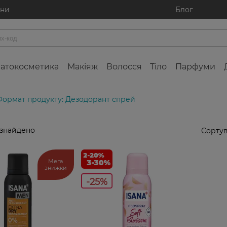
ини
Блог
атокосметика
Макіяж
Волосся
Тіло
Парфуми
Формат продукту: Дезодорант спрей
 знайдено
Сортув
Мега
знижки
-25%