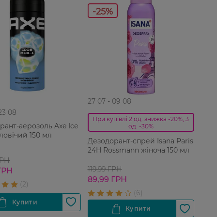
-25%
27 07 - 09 08
 23 08
При купівлі 2 од. знижка -20%, 3
рант-аерозоль Axe Ice
од. -30%
оловічий 150 мл
Дезодорант-спрей Isana Paris
24H Rossmann жіноча 150 мл
ГРН
119,99 ГРН
ГРН
89,99 ГРН