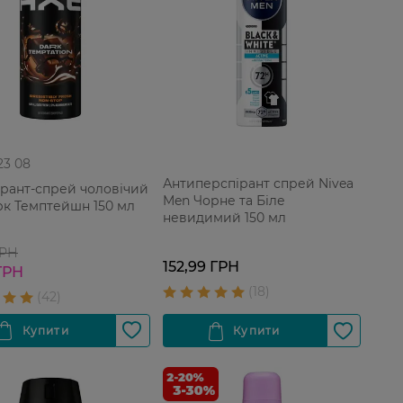
 23 08
Антиперспірант спрей Nivea
рант-спрей чоловічий
Men Чорне та Біле
рк Темптейшн 150 мл
невидимий 150 мл
ГРН
152,99 ГРН
ГРН