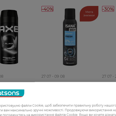
-40%
-30%
Мега
знижки
08
27 07 - 09 08
27 07 -
нт-спрей чоловічий
Дезодорант-спрей чоловічий
Дезодо
 150 мл
Isana Fresh 150 мл
Axe Ап
119,99 ГРН
139,99 
ристовуємо файли Cookie, щоб забезпечити правильну роботу нашого
Н
71,99 ГРН
97,99 
ати вам максимально зручні можливості. Продовжуючи використання 
ви погоджуєтесь на використання файлів Cookie. Якщо ви хочете дізнат