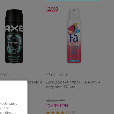
-20%
 23 08
27 07 - 23 08
рант-спрей чоловічий
Дезодорант-спрей Fa Ритми
олло 150 мл
островів 150 мл
ГРН
129,99 ГРН
 веб-сайту
ГРН
103,99 ГРН
нашого
ися більше