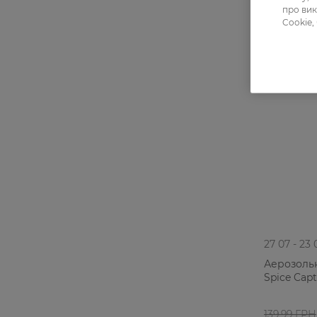
про вик
Cookie,
27 07 - 23 
Аерозоль
Spice Capt
139,99 ГРН