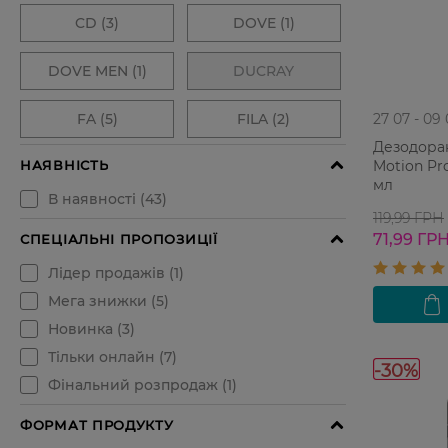
27 07 - 09
Дезодоран
Motion Pr
мл
119,99 ГРН
71,99 ГР
-30%