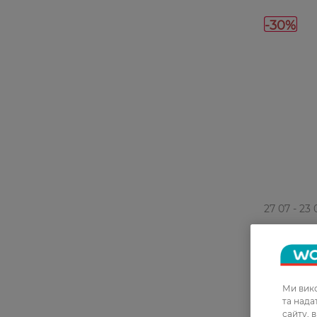
-30%
27 07 - 23 
Дезодора
AXE Black
139,99 ГРН
Ми вико
97,99 ГР
та над
сайту, 