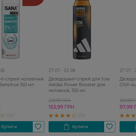
 08
27 07 - 23 08
27 07 -
нт-cпрей чоловічий
Дезодорант-спрей для тіла
Дезодо
Sensitive 150 мл
Adidas Power Booster для
Chill ч
чоловіків, 150 мл
219,99 ГРН
139,99 
Н
153,99 ГРН
97,99 