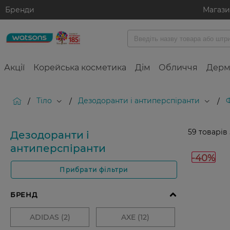
Бренди
Магаз
Акції
Корейська косметика
Дім
Обличчя
Дерм
Тіло
Дезодоранти і антиперспіранти
/
/
/
59
товарів
Дезодоранти і
антиперспіранти
-40%
Прибрати фільтри