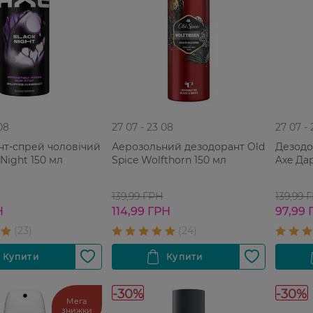
08
27 07 - 23 08
27 07 -
нт-спрей чоловічий
Аерозольний дезодорант Old
Дезодо
Night 150 мл
Spice Wolfthorn 150 мл
Axe Да
139,99 ГРН
139,99 
Н
114,99 ГРН
97,99 
-30%
-30%
Мега
знижки