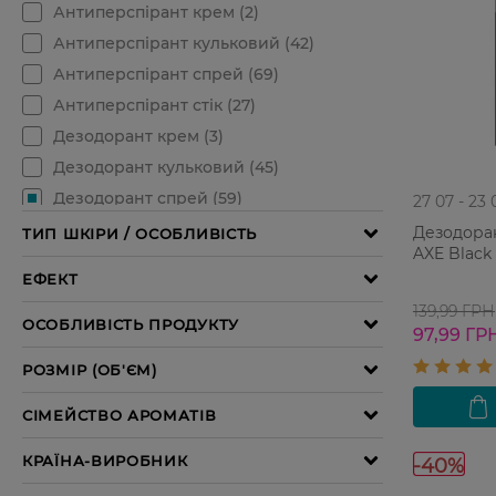
27 07 - 23 
Дезодора
AXE Black 
139,99 ГРН
97,99 ГР
-40%