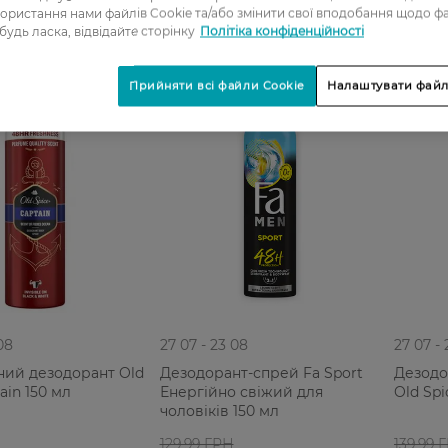
ористання нами файлів Cookie та/або змінити свої вподобання щодо ф
 будь ласка, відвідайте сторінку
Політіка конфіденційності
-20%
Прийняти всі файли Cookie
Налаштувати файл
08
27 07 - 23 08
27 07 -
ний дезодорант Old
Дезодорант-спрей Fa Sport
Дезодо
ain 150 мл
Енергійно свіжий для
Old Spi
чоловіків 150 мл
129,99 ГРН
139,99 