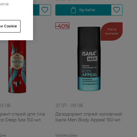
айлів
-40%
и Cookie
Мега
знижки
 23 08
27 07 - 09 08
рант-спрей для тіла
Дезодорант спрей чоловічий
ce Deep Sea 150 мл
Isana Men Body Appeal 150 мл
ГРН
119,99 ГРН