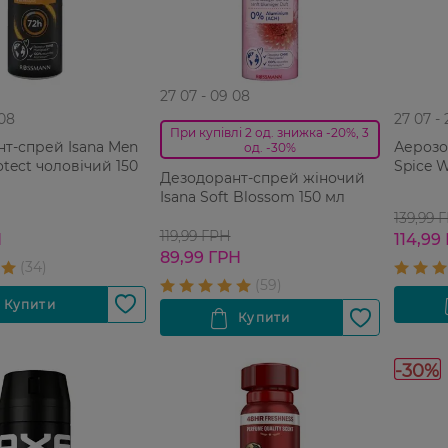
27 07 - 09 08
 08
27 07 -
При купівлі 2 од. знижка -20%, 3
т-спрей Isana Men
Аерозо
од. -30%
otect чоловічий 150
Spice W
Дезодорант-спрей жіночий
Isana Soft Blossom 150 мл
139,99 
119,99 ГРН
Н
114,99
89,99 ГРН
-30%