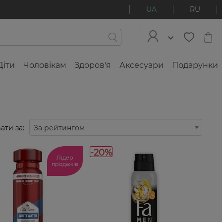
UA
RU
Діти
Чоловікам
Здоров'я
Аксесуари
Подарунки
ати за:
За рейтингом
-20%
Лідер
продажів