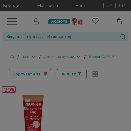
Бренди
Магазини
Блог
UA
RU
/
/
/
Тіло
Догляд за руками
Бренд: GARNIER
Сортувати за:
Фільтр
-20%