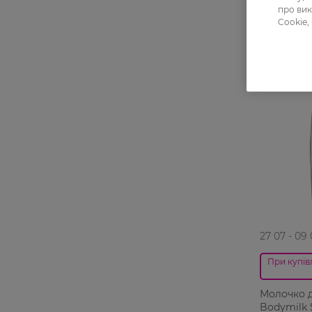
про вик
Cookie,
27 07 - 09
При купівл
Молочко д
Bodymilk S