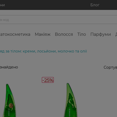
ини
Блог
атокосметика
Макіяж
Волосся
Тіло
Парфуми
яд за тілом: креми, лосьйони, молочко та олії
 знайдено
Сортув
-25%