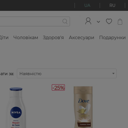
UA
RU
Діти
Чоловікам
Здоров'я
Аксесуари
Подарунки
ати за:
Наявністю
-25%