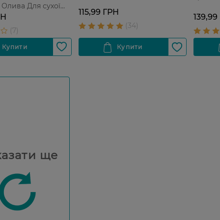
Олива Для сухої
115,99 ГРН
 мл
РН
139,99
азати ще