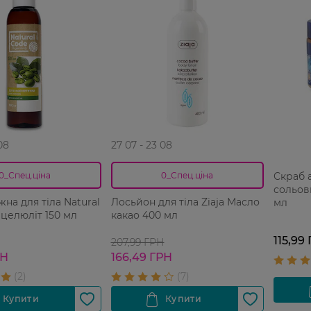
08
27 07 - 23 08
Скраб 
0_Спец.ціна
0_Спец.ціна
сольови
жна для тіла Natural
Лосьйон для тіла Ziaja Масло
мл
целюліт 150 мл
какао 400 мл
115,99
207,99 ГРН
РН
166,49 ГРН