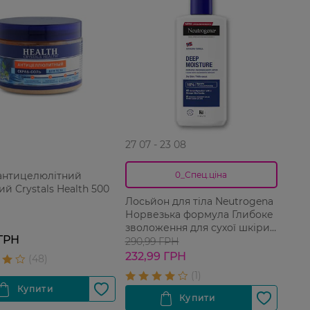
27 07 - 23 08
антицелюлітний
0_Спец.ціна
й Crystals Health 500
Лосьйон для тіла Neutrogena
Норвезька формула Глибоке
зволоження для сухої шкіри
 ГРН
250 мл
290,99 ГРН
232,99 ГРН