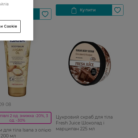
айлів
и Cookie
 09 08
півлі 2 од. знижка -20%, 3
Цукровий скраб для тіла
од. -30%
Fresh Juice Шоколад і
марципан 225 мл
 для тіла Isana з олією
 200 мл