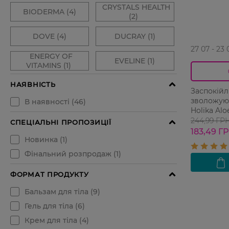
27 07 - 23 
Заспокійл
зволожуюч
Holika Al
244,99 ГР
183,49 Г