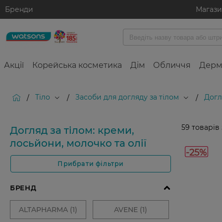
Бренди
Магаз
Акції
Корейська косметика
Дім
Обличчя
Дерм
Тіло
Засоби для догляду за тілом
Догл
/
/
/
59
товарів
Догляд за тілом: креми,
лосьйони, молочко та олії
-25%
Прибрати фільтри