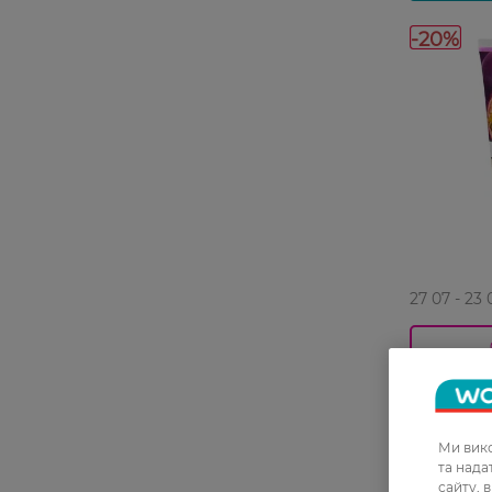
-20%
27 07 - 23 
Пілінг для
Passion Fr
200 мл
Ми вико
99,99 ГРН
та над
79,99 ГР
сайту, 