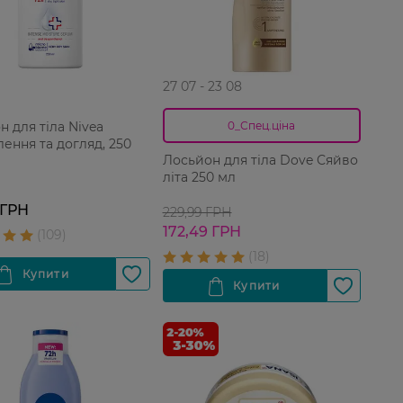
27 07 - 23 08
 для тіла Nivea
0_Спец.ціна
ення та догляд, 250
Лосьйон для тіла Dove Сяйво
літа 250 мл
 ГРН
229,99 ГРН
172,49 ГРН