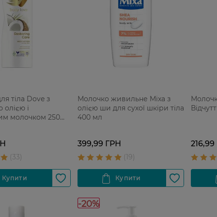
ля тіла Dove з
Молочко живильне Mixa з
Молочк
 олією і
олією ши для сухої шкіри тіла
Відчутт
им молочком 250
400 мл
РН
399,99 ГРН
216,99
-20%