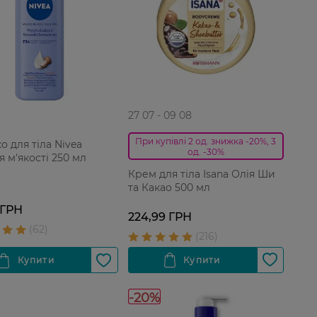
27 07 - 09 08
При купівлі 2 од. знижка -20%, 3
о для тіла Nivea
од. -30%
я м'якості 250 мл
Крем для тіла Isana Олія Ши
та Какао 500 мл
 ГРН
224,99 ГРН
-20%