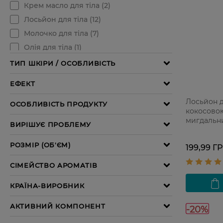
Лосьйон д
кокосовою
мигдальн
мл
199,99 Г
-20%