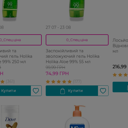
08
27 07 - 23 08
Лосьйон
0_Спец.ціна
0_Спец.ціна
Відновл
ивий та
Заспокійливий та
мл
ий гель Holika
зволожуючий гель Holika
oe 99% 250 мл
Holika Aloe 99% 55 мл
216,99
Н
99,99 ГРН
РН
74,99 ГРН