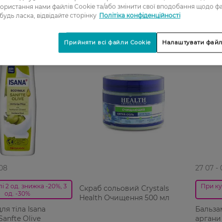
ористання нами файлів Cookie та/або змінити свої вподобання щодо ф
 будь ласка, відвідайте сторінку
Політіка конфіденційності
Прийняти всі файли Cookie
Налаштувати файл
 08
27 07 -
і 2 од. знижка -20%, 3
При ку
Скраб сольовий Crystals
од. -30%
Health Очищення 500 мл
ля тіла Isana
Бальзам
anfte Olive
аргани