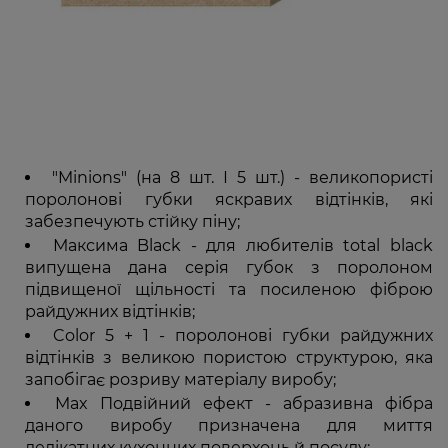
"Minions" (на 8 шт. І 5 шт.) - великопористі
поролонові губки яскравих відтінків, які
забезпечують стійку піну;
Максима Black - для любителів total black
випущена дана серія губок з поролоном
підвищеної щільності та посиленою фіброю
райдужних відтінків;
Color 5 + 1 - поролонові губки райдужних
відтінків з великою пористою структурою, яка
запобігає розриву матеріалу виробу;
Max Подвійний ефект - абразивна фібра
даного виробу призначена для миття
делікатних кухонних поверхонь й посуду;