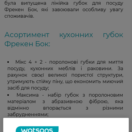
була випущена лінійка губок для посуду
Фрекен Бок, які завоювали особливу увагу
споживачів.
Асортимент кухонних губок
Фрекен Бок:
Мікс 4 + 2 - поролонові губки для миття
посуду, кухонних меблів і раковини. За
рахунок своєї великої пористої структури,
утримують стійку піну, що економить миючий
засіб для посуду;
Максима - набір губок з поролоновим
матеріалом з абразивною фіброю, яка
відмінно впорається з різними
забрудненнями;
Strawberry - набір яскравих поролонових
губок з приємним запахом полуниці та