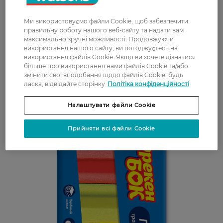
великою пористою структурою;
GO GREEN 3 шт - біорозкладні губки з
Ми використовуємо файли Cookie, щоб забезпечити
натуральної целюлози, які відмінно
правильну роботу нашого веб-сайту та надати вам
справляються з різними забрудненнями без
максимально зручні можливості. Продовжуючи
використання нашого сайту, ви погоджуєтесь на
шкоди для здоров'я домочадців;
використання файлів Cookie. Якщо ви хочете дізнатися
більше про використання нами файлів Cookie та/або
змінити свої вподобання щодо файлів Cookie, будь
ласка, відвідайте сторінку
Політіка конфіденційності
Налаштувати файли Cookie
Прийняти всі файли Cookie