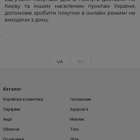
Києву та іншим населеним пунктам України,
допоможе зробити покупки в онлайн режимі не
виходячи з дому.
`
UA
RU
Каталог
Корейска косметика
Чоловікам
Парфуми
Здоров'я
Акції
Макіяж
Обличчя
Тіло
Подарунки
Діти