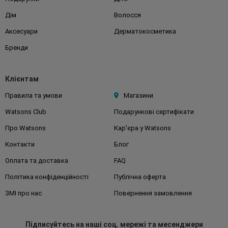
Дім
Волосся
Аксесуари
Дерматокосметика
Бренди
Клієнтам
Правила та умови
Магазини
Watsons Club
Подарункові сертифікати
Про Watsons
Кар'єра у Watsons
Контакти
Блог
Оплата та доставка
FAQ
Політика конфіденційності
Публічна оферта
ЗМІ про нас
Повернення замовлення
Підписуйтесь
на наші соц. мережі
та месенджери