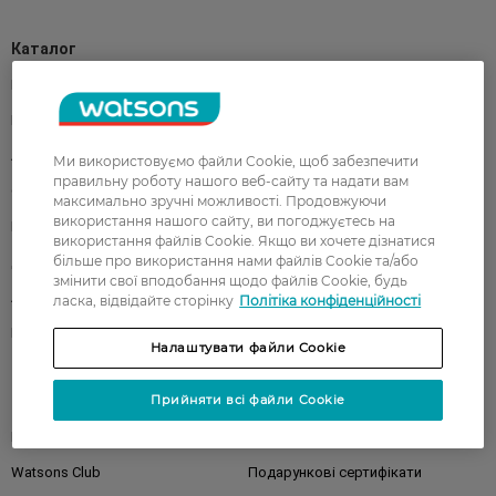
Каталог
Корейска косметика
Чоловікам
Парфуми
Здоров'я
Акції
Макіяж
Ми використовуємо файли Cookie, щоб забезпечити
правильну роботу нашого веб-сайту та надати вам
Обличчя
Тіло
максимально зручні можливості. Продовжуючи
використання нашого сайту, ви погоджуєтесь на
Подарунки
Діти
використання файлів Cookie. Якщо ви хочете дізнатися
більше про використання нами файлів Cookie та/або
Дім
Волосся
змінити свої вподобання щодо файлів Cookie, будь
Аксесуари
Дерматокосметика
ласка, відвідайте сторінку
Політіка конфіденційності
Бренди
Налаштувати файли Cookie
Клієнтам
Прийняти всі файли Cookie
Правила та умови
Магазини
Watsons Club
Подарункові сертифікати