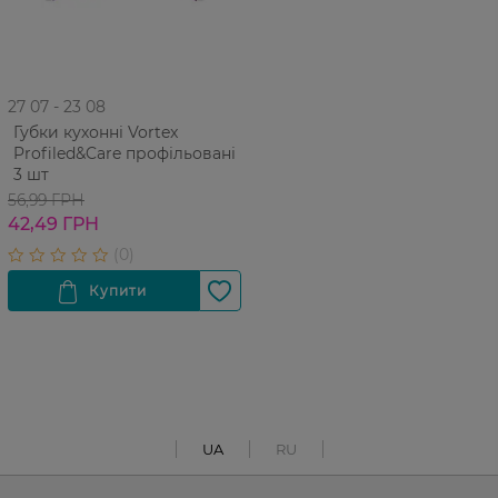
27 07 - 23 08
Губки кухонні Vortex
Profiled&Care профільовані
3 шт
56,99 ГРН
42,49 ГРН
UA
RU