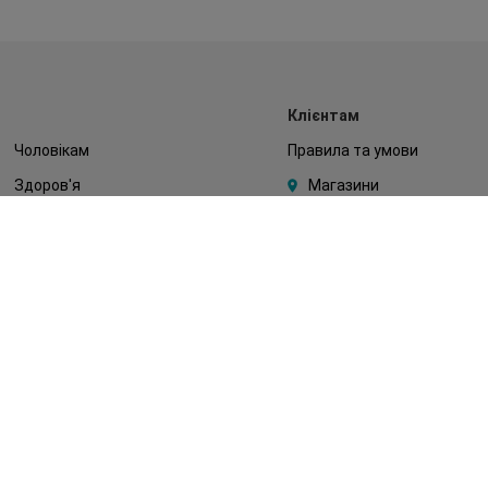
Клієнтам
Чоловікам
Правила та умови
Здоров'я
Магазини
Макіяж
Watsons Club
Тіло
Подарункові сертифікати
Діти
Про Watsons
Волосся
Кар'єра у Watsons
Дерматокосметика
Контакти
Блог
Оплата та доставка
FAQ