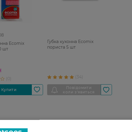
08
Губка кухонна Ecomix
онна Ecomix
пориста 5 шт
0 шт
Н