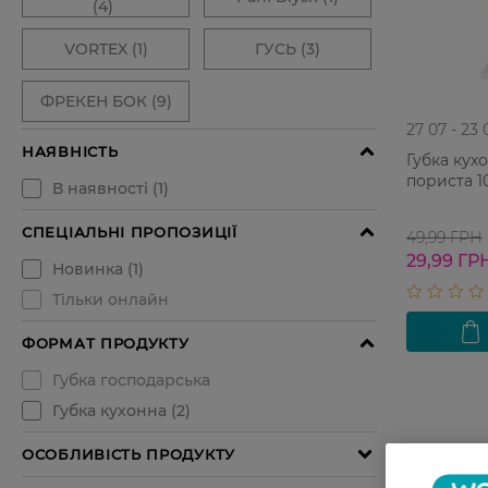
27 07 - 23 
Губка кух
пориста 1
49,99 ГРН
29,99 ГР