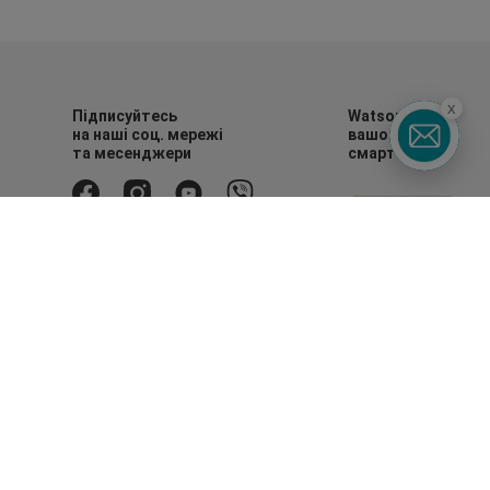
x
Підписуйтесь
Watsons в
на наші соц. мережі
вашому
та месенджери
смартфоні