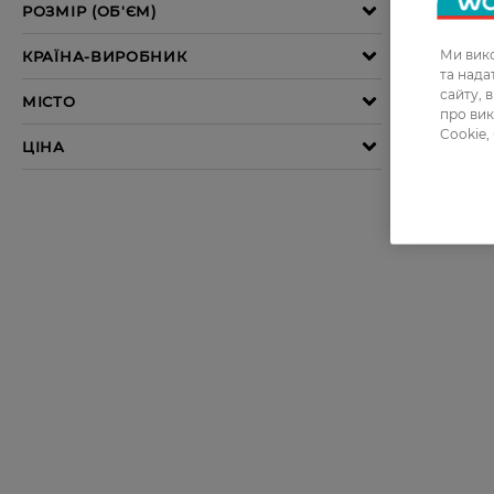
Ми вико
та над
сайту, 
про вик
Cookie,