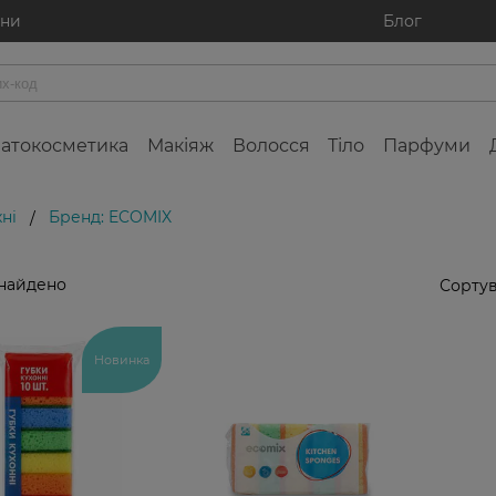
ини
Блог
атокосметика
Макіяж
Волосся
Тіло
Парфуми
хні
Бренд: ECOMIX
/
знайдено
Сортув
Новинка