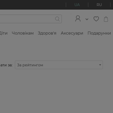
UA
RU
Діти
Чоловікам
Здоров'я
Аксесуари
Подарунки
ати за:
За рейтингом