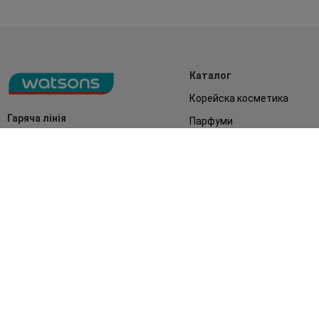
Каталог
Корейска косметика
Гаряча лінія
Парфуми
0 800 300 333
Акції
Обличчя
З 9:00 до 19:00
Без вихідних
Подарунки
Дім
Аксесуари
Бренди