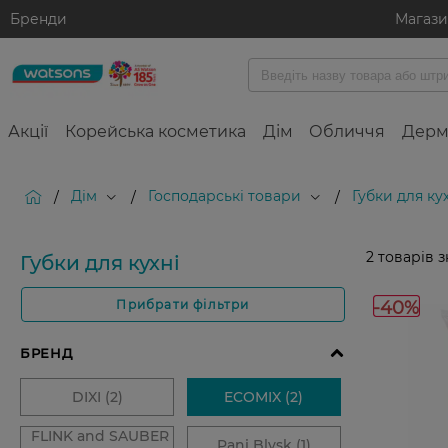
Бренди
Магаз
Акції
Корейська косметика
Дім
Обличчя
Дерм
Дім
Господарські товари
Губки для ку
/
/
/
2
товарів 
Губки для кухні
-40%
Прибрати фільтри