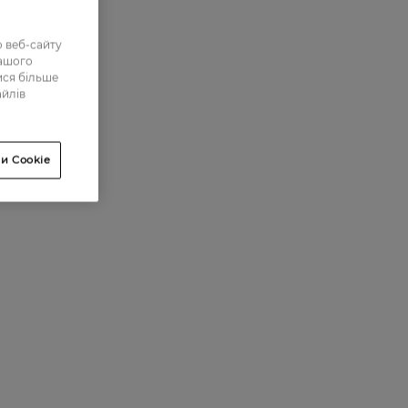
 веб-сайту
нашого
ися більше
айлів
и Cookie